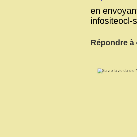
en envoyant
infositeocl-
Répondre à 
R