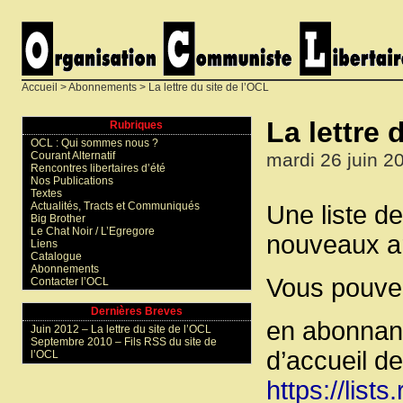
Accueil
>
Abonnements
> La lettre du site de l’OCL
La lettre 
Rubriques
OCL : Qui sommes nous ?
mardi 26 juin 2
Courant Alternatif
Rencontres libertaires d’été
Nos Publications
Textes
Actualités, Tracts et Communiqués
Une liste de
Big Brother
Le Chat Noir / L’Egregore
nouveaux ar
Liens
Catalogue
Abonnements
Vous pouvez
Contacter l’OCL
Dernières Breves
en abonnant
Juin 2012 –
La lettre du site de l’OCL
Septembre 2010 –
Fils RSS du site de
d’accueil de 
l’OCL
https://lists