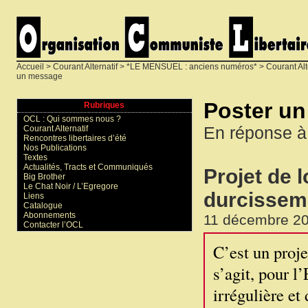
Accueil
>
Courant Alternatif
>
*LE MENSUEL : anciens numéros*
>
Courant Alt
un message
Poster u
Rubriques
OCL : Qui sommes nous ?
En réponse à
Courant Alternatif
Rencontres libertaires d’été
Nos Publications
Textes
Actualités, Tracts et Communiqués
Projet de l
Big Brother
Le Chat Noir / L’Egregore
durcissem
Liens
Catalogue
Abonnements
11 décembre 20
Contacter l’OCL
C’est un proje
s’agit, pour l
irrégulière et