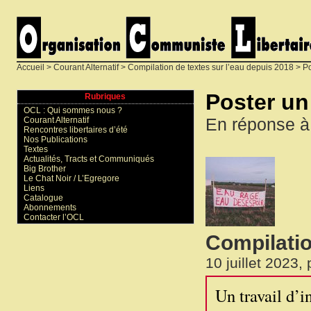
Accueil
>
Courant Alternatif
>
Compilation de textes sur l’eau depuis 2018
> Po
Poster u
Rubriques
OCL : Qui sommes nous ?
En réponse à
Courant Alternatif
Rencontres libertaires d’été
Nos Publications
Textes
Actualités, Tracts et Communiqués
Big Brother
Le Chat Noir / L’Egregore
Liens
Catalogue
Abonnements
Contacter l’OCL
Compilatio
10 juillet 2023,
Un travail d’i