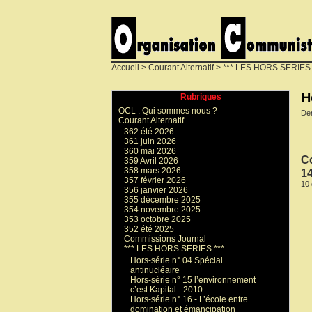
Accueil
>
Courant Alternatif
>
*** LES HORS SERIES 
H
Rubriques
OCL : Qui sommes nous ?
Der
Courant Alternatif
362 été 2026
361 juin 2026
360 mai 2026
Co
359 Avril 2026
358 mars 2026
14
357 février 2026
10
356 janvier 2026
355 décembre 2025
354 novembre 2025
353 octobre 2025
352 été 2025
Commissions Journal
*** LES HORS SERIES ***
Hors-série n° 04 Spécial
antinucléaire
Hors-série n° 15 l’environnement
c’est Kapital - 2010
Hors-série n° 16 - L’école entre
domination et émancipation