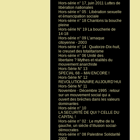
Hors-série n° 17, juin 2011 Luttes de
libération nationales
Hors-série n° 05 : Libération sexuelle
et émancipation sociale
Hors-série n° 18 Chantons la bouche
pleine
Hors-série N° 19 La boucherie de
14-18
Hors-série n° 09 L’arnaque
citoyenne - 2003
Hors-série n° 14 : Quatorze-Dix-huit,
le creuset des totalitarisme
Hors-série n° 06 Unité des
libertaire ? Mythes et réalités du
mouvement anarchiste
Hors-Série N° 13
SPECIAL 68 – MAI ENCORE !
Hors-Série N° 12
REVOLUTIONNAIRE AUJOURD’HUI
Hors-Série N° 11
Novembre - Décembre 1995 : retour
sur un mouvement social qui a
ouvert des brèches dans les valeurs
dominantes
Hors-série n° 10
LA SECURITÉ DE QUI ? CELLE DU
CAPITAL !
Hors-série n° 02 : Le mythe de la
gauche, un siècle d’illusion social-
démocrates
Hors-série n° 08 Palestine Solidarité
2002