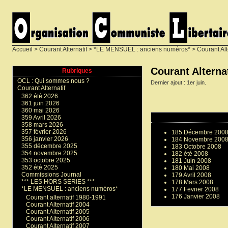
Accueil
>
Courant Alternatif
>
*LE MENSUEL : anciens numéros*
> Courant Alt
Courant Alterna
Rubriques
OCL : Qui sommes nous ?
Dernier ajout : 1er juin.
Courant Alternatif
362 été 2026
361 juin 2026
360 mai 2026
359 Avril 2026
358 mars 2026
357 février 2026
185 Décembre 200
356 janvier 2026
184 Novembre 200
355 décembre 2025
183 Octobre 2008
354 novembre 2025
182 été 2008
353 octobre 2025
181 Juin 2008
352 été 2025
180 Mai 2008
Commissions Journal
179 Avril 2008
*** LES HORS SERIES ***
178 Mars 2008
*LE MENSUEL : anciens numéros*
177 Fevrier 2008
176 Janvier 2008
Courant alternatif 1980-1991
Courant Alternatif 2004
Courant Alternatif 2005
Courant Alternatif 2006
Courant Alternatif 2007