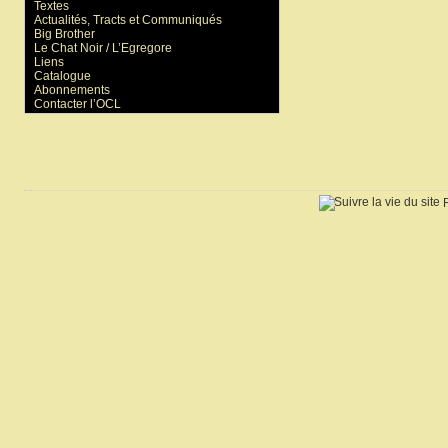
Textes
Actualités, Tracts et Communiqués
Big Brother
Le Chat Noir / L’Egregore
Liens
Catalogue
Abonnements
Contacter l’OCL
R