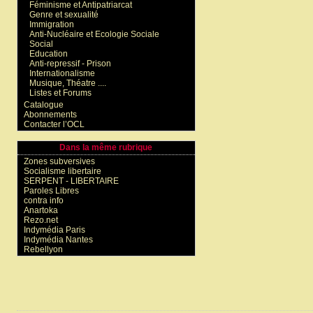
Féminisme et Antipatriarcat
Genre et sexualité
Immigration
Anti-Nucléaire et Ecologie Sociale
Social
Education
Anti-repressif - Prison
Internationalisme
Musique, Théatre ....
Listes et Forums
Catalogue
Abonnements
Contacter l’OCL
Dans la même rubrique
Zones subversives
Socialisme libertaire
SERPENT - LIBERTAIRE
Paroles Libres
contra info
Anartoka
Rezo.net
Indymédia Paris
Indymédia Nantes
Rebellyon