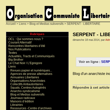
Accueil
>
Liens
>
Blog et Medias subversifs
> SERPENT - LIBERTAIRE
SERPENT - LIB
Rubriques
OCL : Qui sommes nous ?
dimanche 18 mai 2014, par
Adm
Courant Alternatif
Rencontres libertaires d’été
Nos Publications
Textes
Actualités, Tracts et Communiqués
Big Brother
Voir en ligne :
SERP
Le Chat Noir / L’Egregore
Liens
Revues papier et numériques...
Blog d’un anarchiste ind
Agences de presse alternatives
Annuaires Libertaires
Organisations Anarchistes
Collectifs Antiautoritaires
Répondre à cet article
Squats, Centres Autogérés
Anarcho-syndicalisme
Blog et Medias subversifs
Journaux radicaux
Maisons d’édition
Librairies
Ressources -Centre d’archives