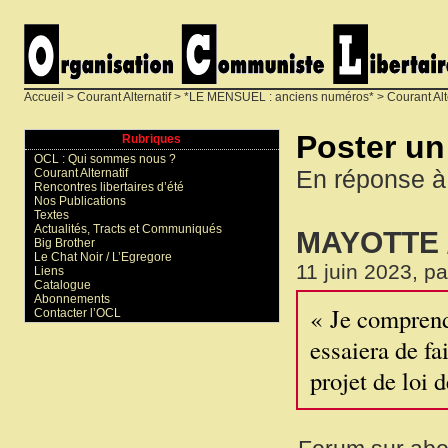
Accueil
>
Courant Alternatif
>
*LE MENSUEL : anciens numéros*
>
Courant Alt
Poster u
Rubriques
OCL : Qui sommes nous ?
En réponse à
Courant Alternatif
Rencontres libertaires d’été
Nos Publications
Textes
Actualités, Tracts et Communiqués
MAYOTTE 
Big Brother
Le Chat Noir / L’Egregore
11 juin 2023, p
Liens
Catalogue
Abonnements
« Je comprend
Contacter l’OCL
essaiera de fa
projet de loi 