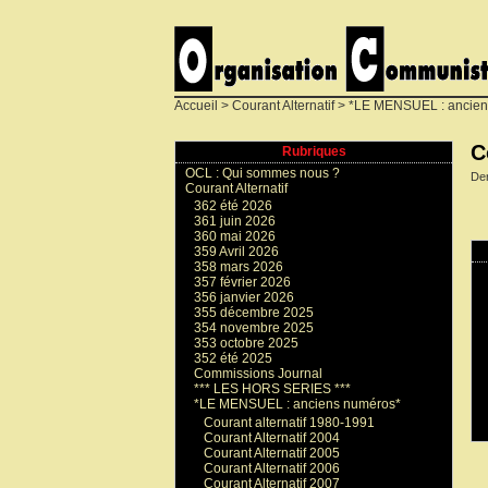
Accueil
>
Courant Alternatif
>
*LE MENSUEL : ancien
C
Rubriques
OCL : Qui sommes nous ?
Der
Courant Alternatif
362 été 2026
361 juin 2026
360 mai 2026
359 Avril 2026
358 mars 2026
357 février 2026
356 janvier 2026
355 décembre 2025
354 novembre 2025
353 octobre 2025
352 été 2025
Commissions Journal
*** LES HORS SERIES ***
*LE MENSUEL : anciens numéros*
Courant alternatif 1980-1991
Courant Alternatif 2004
Courant Alternatif 2005
Courant Alternatif 2006
Courant Alternatif 2007