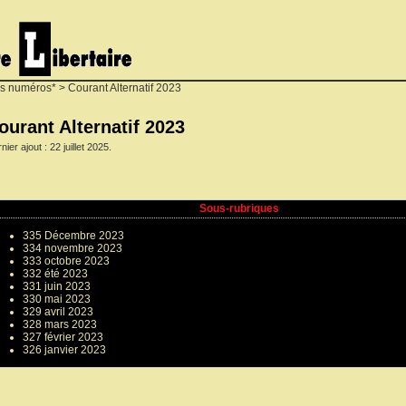
s numéros*
> Courant Alternatif 2023
ourant Alternatif 2023
nier ajout : 22 juillet 2025.
Sous-rubriques
335 Décembre 2023
334 novembre 2023
333 octobre 2023
332 été 2023
331 juin 2023
330 mai 2023
329 avril 2023
328 mars 2023
327 février 2023
326 janvier 2023