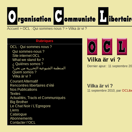
Accueil
>
OCL : Qui sommes nous ?
> Vilka är vi ?
Rubriques
OCL : Qui sommes nous ?
Qui sommes-nous ?
Site internet OCL
Vilka är vi ?
What we stand for ?
¿ Quiénes somos ?
Dernier ajout : 11 septembre 2
المنظمة الشيوعية التحررية من نحن؟
Quem somos ?
Vilka är vi ?
Courant Alternatif
Vilka är vi ?
Rencontres libertaires d’été
Nos Publications
11 septembre 2010, par
OCLibe
Textes
Actualités, Tracts et Communiqués
Big Brother
Le Chat Noir / L’Egregore
Liens
Catalogue
Abonnements
Contacter l’OCL