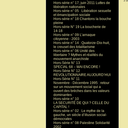
3 a
Hors-série n° 17, juin 2011 Luttes de
libération nationales
Hors-série n° 05 : Libération sexuelle
et émancipation sociale
Hors-série n° 18 Chantons la bouche
pleine
Hors-série N° 19 La boucherie de
14-18
Hors-série n° 09 L’arnaque
citoyenne - 2003
Hors-série n° 14 : Quatorze-Dix-huit,
le creuset des totalitarisme
Hors-série n° 06 Unité des
libertaire ? Mythes et réalités du
mouvement anarchiste
Hors-Série N° 13
SPECIAL 68 – MAI ENCORE !
Hors-Série N° 12
REVOLUTIONNAIRE AUJOURD’HUI
Hors-Série N° 11
Novembre - Décembre 1995 : retour
sur un mouvement social qui a
ouvert des brèches dans les valeurs
dominantes
Hors-série n° 10
LA SECURITÉ DE QUI ? CELLE DU
CAPITAL !
Hors-série n° 02 : Le mythe de la
gauche, un siècle d’illusion social-
démocrates
Hors-série n° 08 Palestine Solidarité
2002