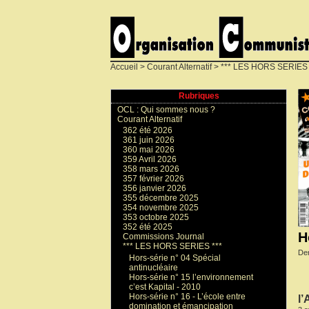
Accueil
>
Courant Alternatif
>
*** LES HORS SERIES 
Rubriques
OCL : Qui sommes nous ?
Courant Alternatif
362 été 2026
361 juin 2026
360 mai 2026
359 Avril 2026
358 mars 2026
357 février 2026
356 janvier 2026
355 décembre 2025
354 novembre 2025
353 octobre 2025
352 été 2025
H
Commissions Journal
*** LES HORS SERIES ***
Der
Hors-série n° 04 Spécial
antinucléaire
Hors-série n° 15 l’environnement
c’est Kapital - 2010
Hors-série n° 16 - L’école entre
l’
domination et émancipation