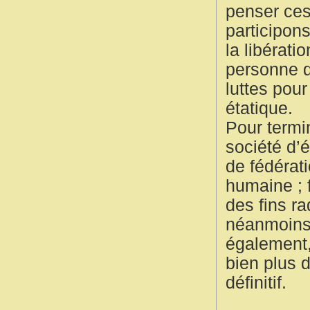
penser ces
participon
la libérati
personne d
luttes pour
étatique.
Pour termin
société d’é
de fédérat
humaine ; f
des fins r
néanmoins 
également,
bien plus 
définitif.