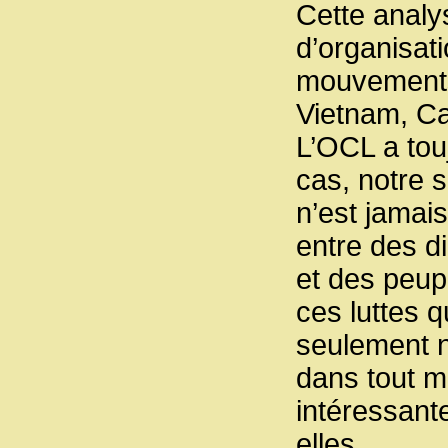
Cette analy
d’organisati
mouvements 
Vietnam, Ca
L’OCL a touj
cas, notre s
n’est jamais
entre des d
et des peupl
ces luttes 
seulement 
dans tout m
intéressant
elles.