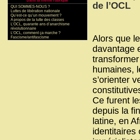
Dans la même rubrique
de l’OCL
QUI SOMMES-NOUS ?
Luttes de libération nationale
Qu’est-ce qu’un mouvement ?
A propos de la lutte des classes
L’OCL, quarante ans d’anarchisme
révolutionnaire
L’OCL, comment ça marche ?
Alors que le
Fascisme/antifascisme
davantage e
transformer
humaines, l
s’orienter v
constitutives
Ce furent le
depuis la f
latine, en A
identitaire