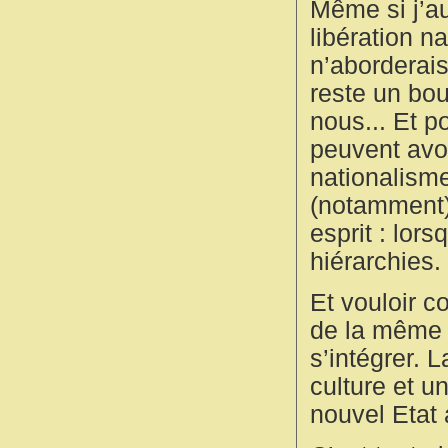
Même si j’au
libération n
n’aborderais
reste un bou
nous... Et p
peuvent avoir
nationalism
(notamment)
esprit : lor
hiérarchies.
Et vouloir c
de la même 
s’intégrer. 
culture et u
nouvel Etat 