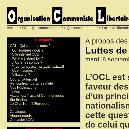
Accueil
>
OCL : Qui sommes nous ?
>
Qui sommes-nous ?
> Luttes de libérati
A propos des
Rubriques
OCL : Qui sommes nous ?
Luttes de 
Qui sommes-nous ?
Site internet OCL
mardi 8 septem
What we stand for ?
¿ Quiénes somos ?
المنظمة الشيوعية التحررية من نحن؟
Quem somos ?
L’OCL est 
Vilka är vi ?
Courant Alternatif
Rencontres libertaires d’été
faveur des 
Nos Publications
Textes
d’un princ
Actualités, Tracts et Communiqués
Big Brother
nationalis
Le Chat Noir / L’Egregore
Liens
Catalogue
cette ques
Abonnements
Contacter l’OCL
de celui q