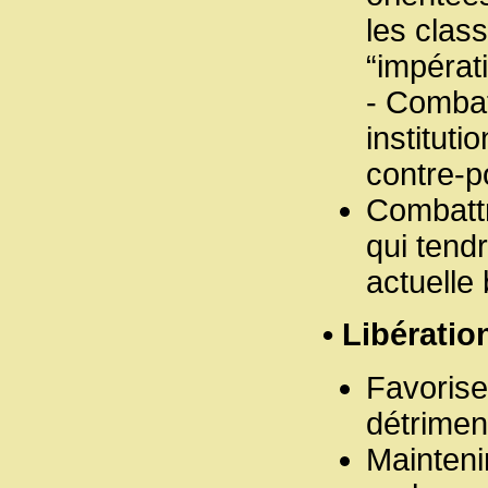
les clas
“impérati
- Combat
institut
contre-p
Combattr
qui tendr
actuelle
• Libération
Favorise
détrimen
Maintenir