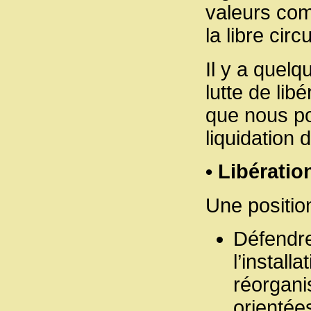
valeurs comm
la libre circ
Il y a quel
lutte de lib
que nous po
liquidation 
• Libératio
Une position
Défendre
l’install
réorganis
orientée