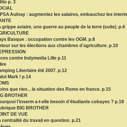
ito p. 3
OCIAL
PSA Aulnay : augmentez les salaires, embauchez les interim
ANTE
 grippe aviaire, une guerre au peuple de la terre (suite). p.6
GRICULTURE
ys Basque : occupation contre les OGM. p.8
tour sur les élections aux chambres d’agriculture. p.10
EPRESSION
ces contre Indymedia Lille p.11
lire
mping Libertaire été 2007. p.12
lut Mark ! p.14
OMS
ins que rien... la situation des Roms en france. p.15
IG BROTHER
urquoi l’inserm a-t-elle besoin d’étudiants cobayes ? p.18
ubrique BIG BROTHER
OINT DE VUE
 centralité du travail en question. p.21
rèves