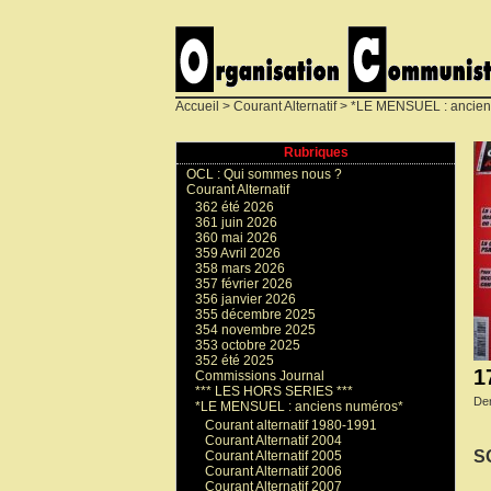
Accueil
>
Courant Alternatif
>
*LE MENSUEL : ancien
Rubriques
OCL : Qui sommes nous ?
Courant Alternatif
362 été 2026
361 juin 2026
360 mai 2026
359 Avril 2026
358 mars 2026
357 février 2026
356 janvier 2026
355 décembre 2025
354 novembre 2025
353 octobre 2025
352 été 2025
1
Commissions Journal
*** LES HORS SERIES ***
Der
*LE MENSUEL : anciens numéros*
Courant alternatif 1980-1991
Courant Alternatif 2004
S
Courant Alternatif 2005
Courant Alternatif 2006
Courant Alternatif 2007