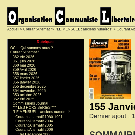
Accueil
>
Courant Alternatif
>
*LE MENSUEL : anciens numéros*
>
Courant Alt
Rubriques
OCL : Qui sommes nous ?
Courant Alternatif
362 été 2026
361 juin 2026
360 mai 2026
359 Avril 2026
358 mars 2026
357 février 2026
356 janvier 2026
355 décembre 2025
354 novembre 2025
353 octobre 2025
352 été 2025
155 Janvi
Commissions Journal
*** LES HORS SERIES ***
*LE MENSUEL : anciens numéros*
Dernier ajout : 
Courant alternatif 1980-1991
Courant Alternatif 2004
Courant Alternatif 2005
Courant Alternatif 2006
SOMMAIR
164 Decembre 2006