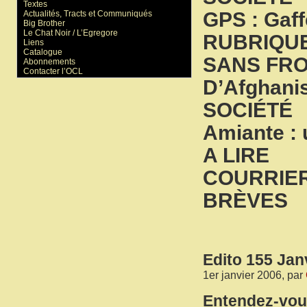
Textes
GPS : Gaffe
Actualités, Tracts et Communiqués
Big Brother
Le Chat Noir / L’Egregore
RUBRIQUE
Liens
Catalogue
SANS FRO
Abonnements
Contacter l’OCL
D’Afghanis
SOCIÉTÉ
Amiante : 
A LIRE
COURRIE
BRÈVES
Edito 155 Jan
1er janvier 2006, par
Entendez-vou