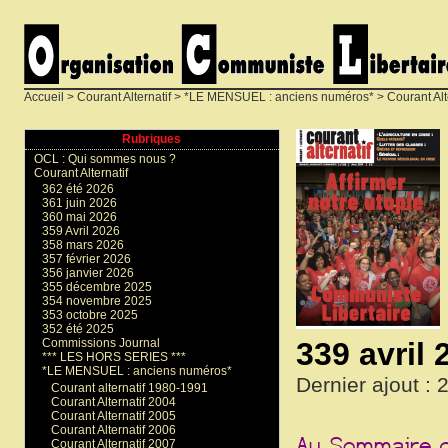
Accueil
>
Courant Alternatif
>
*LE MENSUEL : anciens numéros*
>
Courant Alt
Rubriques
OCL : Qui sommes nous ?
Courant Alternatif
362 été 2026
361 juin 2026
360 mai 2026
359 Avril 2026
358 mars 2026
357 février 2026
356 janvier 2026
355 décembre 2025
354 novembre 2025
353 octobre 2025
352 été 2025
339 avril 
Commissions Journal
*** LES HORS SERIES ***
*LE MENSUEL : anciens numéros*
Dernier ajout :
Courant alternatif 1980-1991
Courant Alternatif 2004
Courant Alternatif 2005
Courant Alternatif 2006
Courant Alternatif 2007