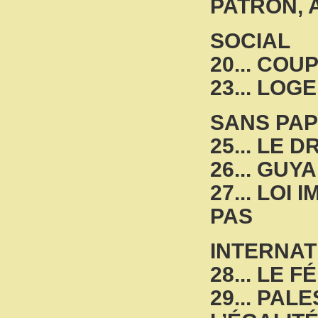
PATRON, 
SOCIAL
20... COU
23... LO
SANS PAP
25... LE 
26... GUY
27... LOI
PAS
INTERNAT
28...
LE FE
29... PAL