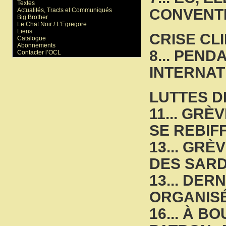
Textes
CONVENT
Actualités, Tracts et Communiqués
Big Brother
Le Chat Noir / L’Egregore
Liens
CRISE CL
Catalogue
Abonnements
8... PEN
Contacter l’OCL
INTERNAT
LUTTES D
11... GRE
SE REBIF
13... GR
DES SARDI
13... DER
ORGANISE
16... À 