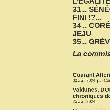
L’ÉGALIT
31... SÉ
FINI !?...
34... COR
JEJU
35... GRE
La commissi
Courant Altern
30 avril 2024, par
Cou
Valdunes, DO
chroniques de
25 avril 2024