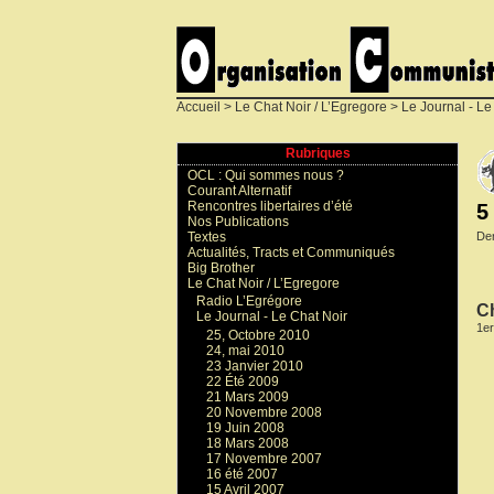
Accueil
>
Le Chat Noir / L’Egregore
>
Le Journal - Le
Rubriques
OCL : Qui sommes nous ?
Courant Alternatif
Rencontres libertaires d’été
5
Nos Publications
Der
Textes
Actualités, Tracts et Communiqués
Big Brother
Le Chat Noir / L’Egregore
Radio L’Egrégore
Ch
Le Journal - Le Chat Noir
1er
25, Octobre 2010
24, mai 2010
23 Janvier 2010
22 Été 2009
21 Mars 2009
20 Novembre 2008
19 Juin 2008
18 Mars 2008
17 Novembre 2007
16 été 2007
15 Avril 2007