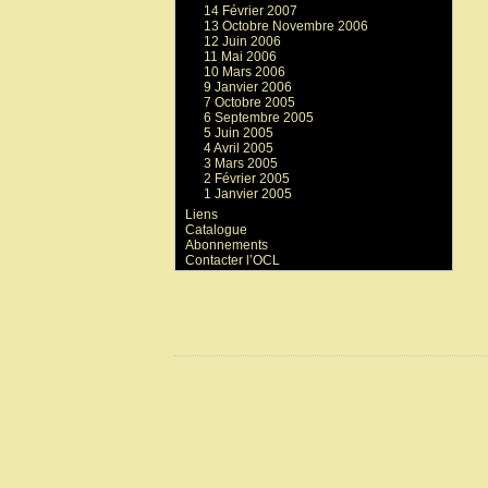
14 Février 2007
13 Octobre Novembre 2006
12 Juin 2006
11 Mai 2006
10 Mars 2006
9 Janvier 2006
7 Octobre 2005
6 Septembre 2005
5 Juin 2005
4 Avril 2005
3 Mars 2005
2 Février 2005
1 Janvier 2005
Liens
Catalogue
Abonnements
Contacter l’OCL