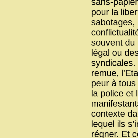
sans-papier
pour la libe
sabotages, 
conflictuali
souvent du
légal ou des
syndicales.
remue, l’Eta
peur à tous 
la police et
manifestants
contexte d
lequel ils s
régner. Et c