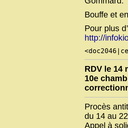
Gommard.
Bouffe et en
Pour plus d’
http://infok
<doc2046|c
RDV le 14 m
10e chamb
correction
Procès anti
du 14 au 22
Appel à soli