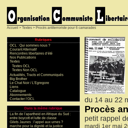
Accueil
>
Textes
> Procès antiterroriste pour 6 camarades
Rubriques
OCL : Qui sommes nous ?
Courant Alternatif
Rencontres libertaires d’été
Nos Publications
Textes
Textes OCL
Textes Non OCL
Actualités, Tracts et Communiqués
Big Brother
Le Chat Noir / L’Egregore
Liens
Catalogue
Abonnements
du 14 au 22 
Contacter l’OCL
Procès an
Dans la même rubrique
La fin de l’apartheid en Afrique du Sud :
petit rappel d
entre boycott et lutte de classe
Gilets Jaunes : l’appel aux urnes ?
mardi 1er mai 
marche pour la dignité et la justice