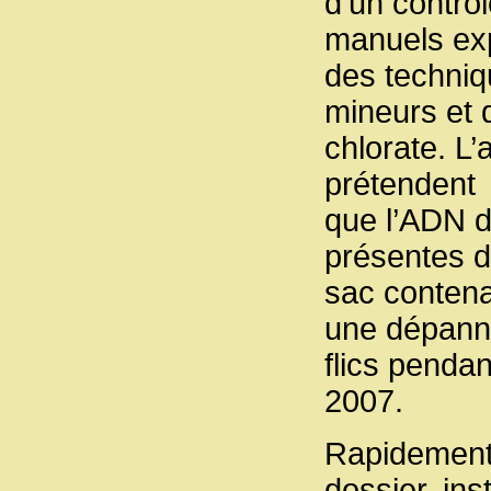
d’un contrô
manuels exp
des techniq
mineurs et 
chlorate. L’a
prétendent
que l’ADN d
présentes 
sac contena
une dépann
flics pendan
2007.
Rapidement,
dossier, inst