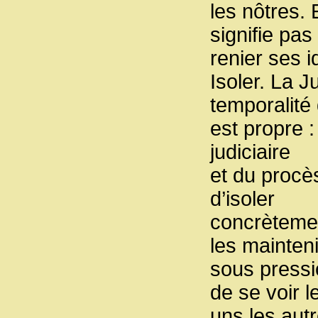
les nôtres. 
signifie pas
renier ses i
Isoler. La J
temporalité 
est propre :
judiciaire
et du procè
d’isoler
concrètemen
les mainteni
sous pressio
de se voir l
uns les autr