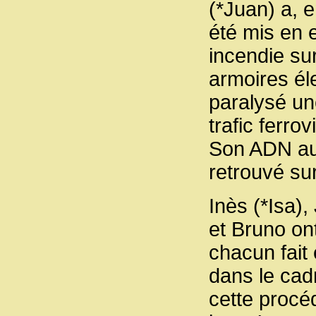
(*Juan) a, e
été mis en 
incendie su
armoires él
paralysé un
trafic ferr
Son ADN aur
retrouvé sur
Inès (*Isa),
et Bruno on
chacun fait
dans le cad
cette procéd