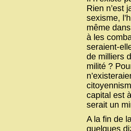
Rien n’est j
sexisme, l’
même dans l
à les comba
seraient-el
de milliers 
milité ? Pou
n’existeraie
citoyennisme
capital est 
serait un m
A la fin de
quelques di