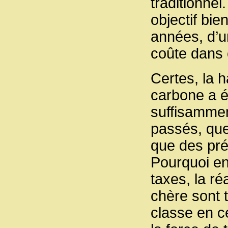
traditionnel
objectif bie
années, d’un
coûte dans
Certes, la h
carbone a é
suffisammen
passés, que
que des pré
Pourquoi en
taxes, la réa
chère sont 
classe en c