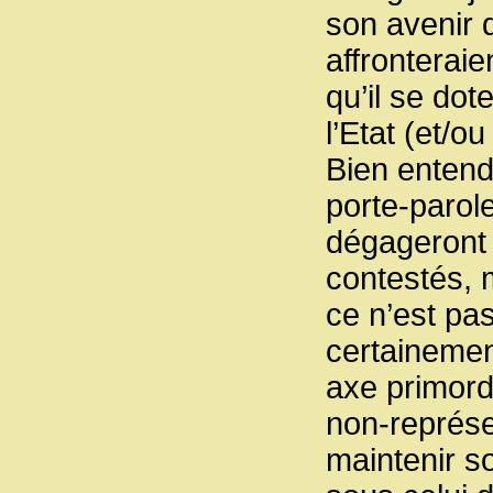
son avenir q
affronteraie
qu’il se dot
l’Etat (et/o
Bien entend
porte-parole
dégageront 
contestés, m
ce n’est pa
certainemen
axe primord
non-représen
maintenir s