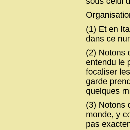
sous celui de
Organisatio
(1) Et en It
dans ce nu
(2) Notons 
entendu le p
focaliser le
garde prend
quelques mi
(3) Notons 
monde, y co
pas exactem