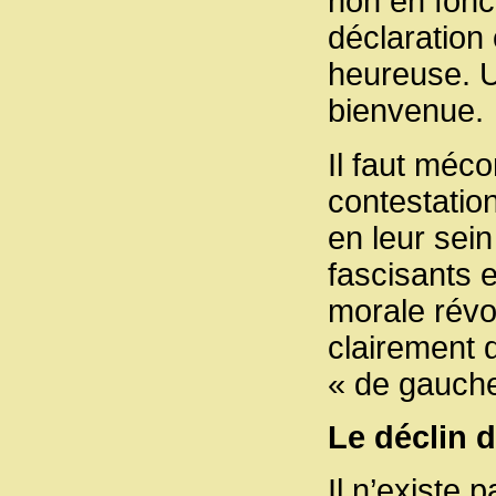
non en fonct
déclaration
heureuse. U
bienvenue.
Il faut méc
contestation
en leur sei
fascisants 
morale révol
clairement 
« de gauche
Le déclin 
Il n’existe