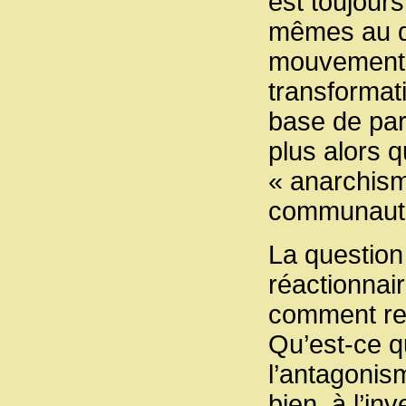
est toujours
mêmes au dé
mouvement. 
transformati
base de part
plus alors q
« anarchism
communauta
La question
réactionnai
comment rec
Qu’est-ce 
l’antagonism
bien, à l’in