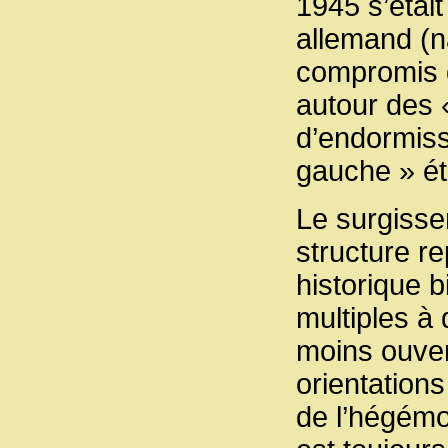
1945 s’était
allemand (na
compromis d
autour des 
d’endormiss
gauche » ét
Le surgisse
structure r
historique 
multiples à
moins ouver
orientation
de l’hégémo