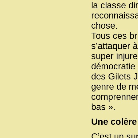
la classe di
reconnaissa
chose.
Tous ces br
s’attaquer 
super injur
démocratie 
des Gilets 
genre de me
comprennent
bas ».
Une colère
C’est un su