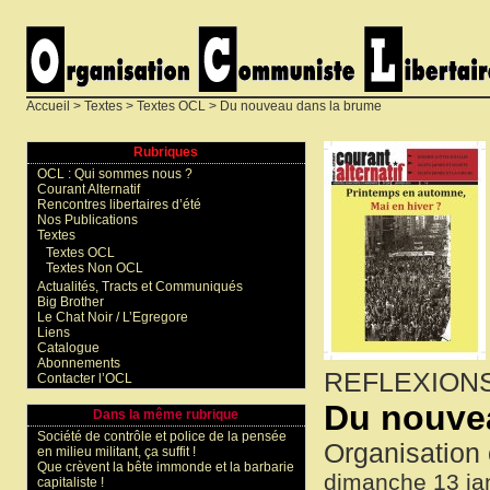
Accueil
>
Textes
>
Textes OCL
> Du nouveau dans la brume
Rubriques
OCL : Qui sommes nous ?
Courant Alternatif
Rencontres libertaires d’été
Nos Publications
Textes
Textes OCL
Textes Non OCL
Actualités, Tracts et Communiqués
Big Brother
Le Chat Noir / L’Egregore
Liens
Catalogue
Abonnements
REFLEXION
Contacter l’OCL
Du nouve
Dans la même rubrique
Société de contrôle et police de la pensée
Organisation 
en milieu militant, ça suffit !
Que crèvent la bête immonde et la barbarie
dimanche 13 ja
capitaliste !