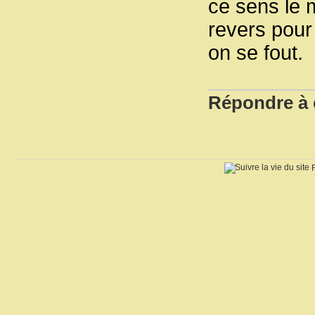
ce sens le 
revers pour
on se fout.
Répondre à c
R