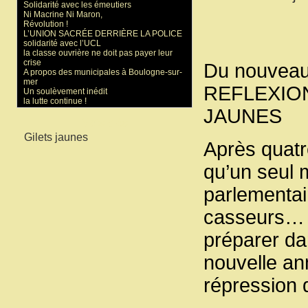
Solidarité avec les émeutiers
Ni Macrine Ni Maron,
Révolution !
L’UNION SACRÉE DERRIÈRE LA POLICE
solidarité avec l’UCL
la classe ouvrière ne doit pas payer leur
crise
Du nouveau
A propos des municipales à Boulogne-sur-
mer
REFLEXIO
Un soulèvement inédit
la lutte continue !
JAUNES
Mots-clés
Gilets jaunes
Après quatre
qu’un seul 
parlementai
casseurs… 
préparer da
nouvelle an
répression q