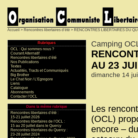
Accueil
>
Rencontres libertaires d’été
> RENCONTRES LIBERTAIRES DU QUE
Camping OC
Rubriques
OCL : Qui sommes nous ?
RENCONT
Courant Alternatif
Rencontres libertaires d’été
AU 23 JU
Nos Publications
Textes
Actualités, Tracts et Communiqués
dimanche 14 jui
Big Brother
Le Chat Noir / L’Egregore
Liens
Catalogue
Abonnements
Contacter l’OCL
Les rencont
Dans la même rubrique
Rencontres libertaires d’été :
(OCL) propo
15-21 juillet 2026
Rencontres libertaires de l’OCL :
15 au 20 juillet dans le Quercy
encore – du 
Rencontres libertaires du Quercy :
23-28 juillet 2024