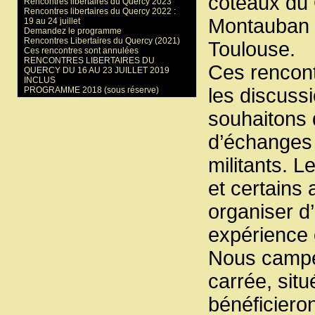
coteaux du 
Rencontres libertaires du Quercy 2023
Rencontres libertaires du Quercy 2022 :
Montauban 
19 au 24 juillet
Demandez le programme
Rencontres Libertaires du Quercy (2021)
Toulouse.
Ces rencontres sont annulées
RENCONTRES LIBERTAIRES DU
Ces rencont
QUERCY DU 16 AU 23 JUILLET 2019
INCLUS
les discuss
PROGRAMME 2018 (sous réserve)
souhaitons 
d’échanges 
militants. L
et certains 
organiser d
expérience o
Nous camper
carrée, sit
bénéficieron