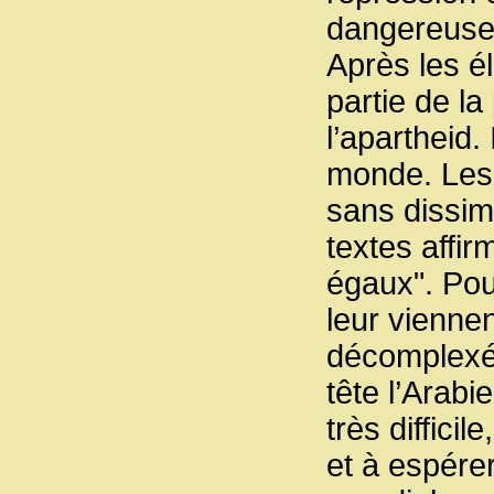
dangereuses
Après les él
partie de la
l’apartheid.
monde. Les 
sans dissimu
textes affir
égaux". Pou
leur viennen
décomplexé 
tête l’Arabi
très diffici
et à espérer