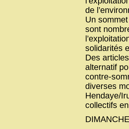
l’exploitati
de l’enviro
Un sommet q
sont nombre
l’exploitati
solidarités 
Des article
alternatif p
contre-somm
diverses mo
Hendaye/Iru
collectifs en
DIMANCHE