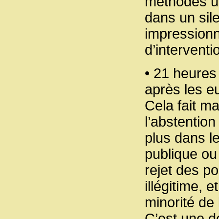
méthodes un
dans un sil
impressionn
d’intervent
• 21 heures 
après les 
Cela fait m
l’abstentio
plus dans le
publique ou 
rejet des po
illégitime, 
minorité de 
C’est une d