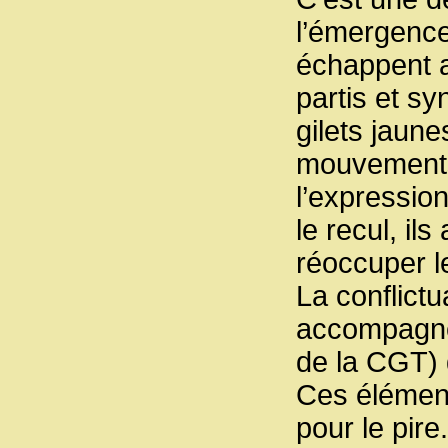
l’émergenc
échappent a
partis et s
gilets jaune
mouvements 
l’expressio
le recul, i
réoccuper 
La conflictu
accompagnée
de la CGT) 
Ces élément
pour le pire