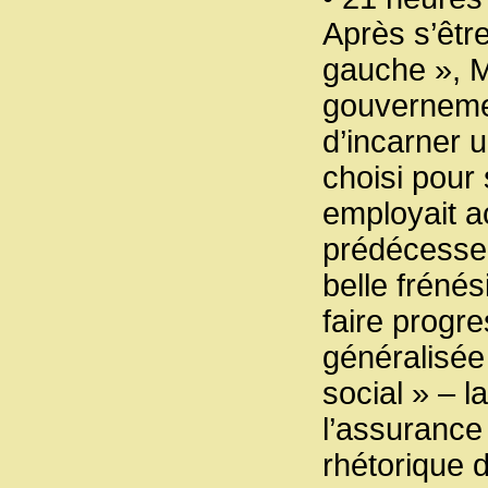
Après s’êtr
gauche », M
gouvernemen
d’incarner u
choisi pour 
employait a
prédécesseu
belle frénés
faire progre
généralisée 
social » – l
l’assurance
rhétorique 