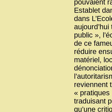
pouvaient r
Establet dan
dans L’Ecol
aujourd’hui
public », l
de ce fameu
réduire ens
matériel, l
dénonciati
l’autoritari
reviennent 
« pratiques
traduisant 
qu’une criti