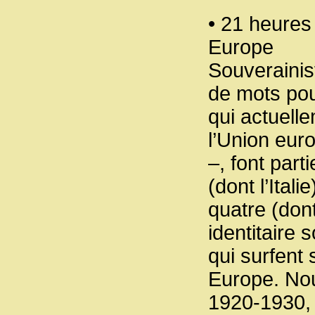
• 21 heures
Europe
Souverainist
de mots pou
qui actuell
l’Union eur
–, font par
(dont l’Ital
quatre (dont
identitaire
qui surfent 
Europe. No
1920-1930, 