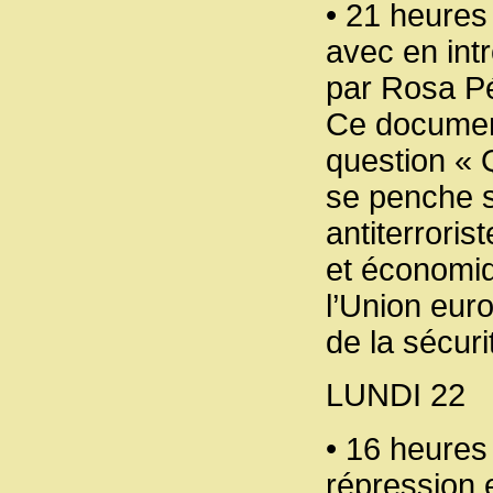
• 21 heures 
avec en intr
par Rosa Pé
Ce document
question « Q
se penche s
antiterroris
et économiq
l’Union eur
de la sécurit
LUNDI 22
• 16 heures 
répression 