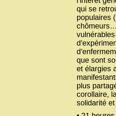
l’intérêt gé
qui se retro
populaires (
chômeurs…) 
vulnérables 
d’expérimen
d’enfermeme
que sont sor
et élargies
manifestants
plus partagé
corollaire, 
solidarité e
• 21 heures 