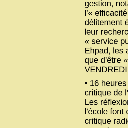
gestion, no
l’« efficaci
délitement é
leur recherc
« service pu
Ehpad, les a
que d’être 
VENDREDI
• 16 heures 
critique de 
Les réflexi
l’école fon
critique rad