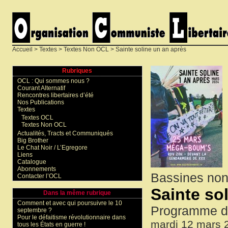
Accueil
>
Textes
>
Textes Non OCL
> Sainte soline un an après
Rubriques
OCL : Qui sommes nous ?
Courant Alternatif
Rencontres libertaires d’été
Nos Publications
Textes
Textes OCL
Textes Non OCL
Actualités, Tracts et Communiqués
Big Brother
Le Chat Noir / L’Egregore
Liens
Catalogue
Abonnements
Bassines non
Contacter l’OCL
Sainte so
Dans la même rubrique
Comment et avec qui poursuivre le 10
Programme de
septembre ?
Pour le défaitisme révolutionnaire dans
mardi 12 mars 
tous les États en guerre !