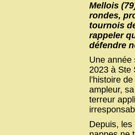
Mellois (79
rondes, pr
tournois d
rappeler q
défendre no
Une année s
2023 à Ste 
l’histoire d
ampleur, sa 
terreur app
irresponsab
Depuis, les
nappes ne t