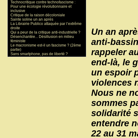
Technocritique contre technofascisme :
Pour une écologie révolutionnaire et
inclusive
Critique de la raison décoloniale
Sainte soline un an après
La Librairie Publico attaquée par l’extrême
droite
Un an après
Qui a peur de la critique anti-industrielle ?
Désenchantée... Désillusion en milieu
anti-bassi
féministe
Le macronisme est-il un fascisme ? (2ème
rappeler a
partie)
Sans smartphone, pas de liberté ?
end-là, le 
un espoir p
violences n
Nous ne no
sommes pas
solidarité 
entendre no
22 au 31 m