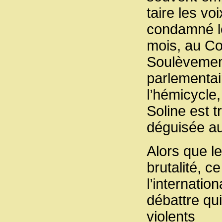
taire les vo
condamné le
mois, au Co
Soulèvement
parlementai
l’hémicycle,
Soline est t
déguisée au
Alors que le
brutalité, 
l’internatio
débattre qui
violents