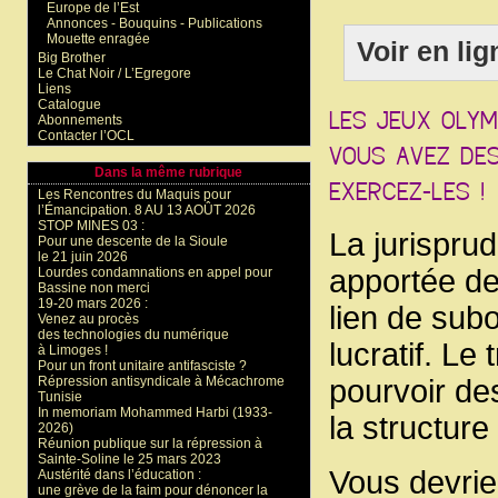
Europe de l’Est
Annonces - Bouquins - Publications
Mouette enragée
Voir en lig
Big Brother
Le Chat Noir / L’Egregore
Liens
Catalogue
Abonnements
Contacter l’OCL
Dans la même rubrique
Les Rencontres du Maquis pour
l’Émancipation. 8 AU 13 AOÛT 2026
STOP MINES 03 :
La jurispru
Pour une descente de la Sioule
le 21 juin 2026
apportée de
Lourdes condamnations en appel pour
Bassine non merci
19-20 mars 2026 :
lien de subo
Venez au procès
des technologies du numérique
lucratif. Le
à Limoges !
Pour un front unitaire antifasciste ?
Répression antisyndicale à Mécachrome
pourvoir de
Tunisie
In memoriam Mohammed Harbi (1933-
la structure
2026)
Réunion publique sur la répression à
Sainte-Soline le 25 mars 2023
Vous devrie
Austérité dans l’éducation :
une grève de la faim pour dénoncer la