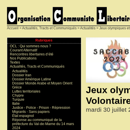
Accueil
>
Actualités, Tracts et Communiqués
>
Actualités
> Jeux olympiques et 
Rubriques
OCL : Qui sommes nous ?
Courant Alternatif
Rencontres libertaires d’été
Nos Publications
Textes
Actualités, Tracts et Communiqués
Actualités
Dossier Iran
Dossier Amérique Latine
Dossier Monde Arabe et Moyen Orient
Jeux olym
Grèce
Luttes territoriales
Chypre
Volontair
Turquie
Italie
Justice - Police - Prison - Répression
mardi 30 juillet
Migrants - Sans papiers
État espagnol
Réponse au communiqué de la
préfecture du Val-de-Marne du 14 mars
2024