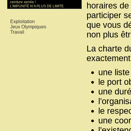
ceinture serrée !
horaires de 
L’IMPUNITÉ N’A PLUS DE LIMITE
participer s
Mots-clés
Exploitation
que vous d
Jeux Olympiques
Travail
non plus êt
La charte d
exactement l
une list
le port o
une dur
l’organi
le respe
une coor
l’existe