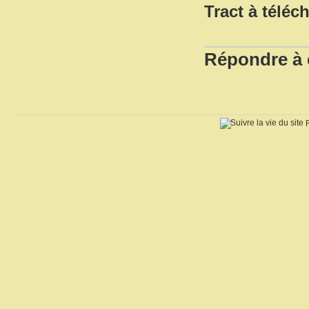
Tract à télé
Répondre à c
R