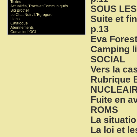
Textes
SOUS LES
Actualités, Tracts et Communiqués
Big Brother
Le Chat Noir / L’Egregore
Suite et f
Liens
Catalogue
p.13
Abonnements
Contacter l’OCL
Eva Forest
Camping li
SOCIAL
Vers la ca
Rubrique
NUCLEAI
Fuite en a
ROMS
La situati
La loi et l