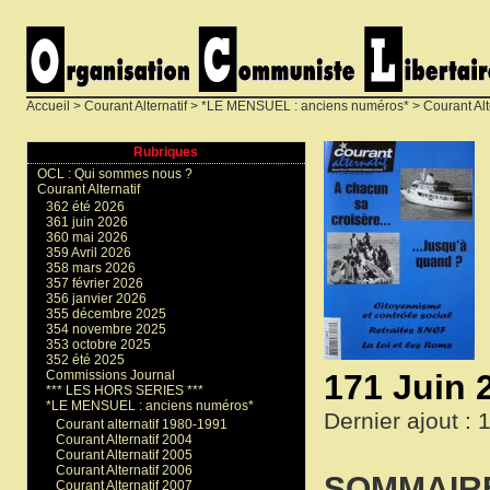
Accueil
>
Courant Alternatif
>
*LE MENSUEL : anciens numéros*
>
Courant Alt
Rubriques
OCL : Qui sommes nous ?
Courant Alternatif
362 été 2026
361 juin 2026
360 mai 2026
359 Avril 2026
358 mars 2026
357 février 2026
356 janvier 2026
355 décembre 2025
354 novembre 2025
353 octobre 2025
352 été 2025
171 Juin 
Commissions Journal
*** LES HORS SERIES ***
*LE MENSUEL : anciens numéros*
Dernier ajout : 
Courant alternatif 1980-1991
Courant Alternatif 2004
Courant Alternatif 2005
Courant Alternatif 2006
SOMMAIR
Courant Alternatif 2007