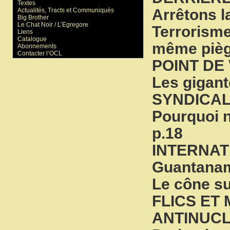
Textes
Arrêtons l
Actualités, Tracts et Communiqués
Big Brother
Le Chat Noir / L’Egregore
Terrorisme
Liens
Catalogue
même pièg
Abonnements
Contacter l’OCL
POINT DE
Les gigan
SYNDICAL
Pourquoi n
p.18
INTERNAT
Guantanam
Le cône su
FLICS ET 
ANTINUCL