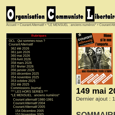
Accueil
>
Courant Alternatif
>
*LE MENSUEL : anciens numéros*
>
Courant Alt
Rubriques
OCL : Qui sommes nous ?
Courant Alternatif
362 été 2026
361 juin 2026
360 mai 2026
359 Avril 2026
358 mars 2026
357 février 2026
356 janvier 2026
355 décembre 2025
354 novembre 2025
353 octobre 2025
352 été 2025
149 mai 2
Commissions Journal
*** LES HORS SERIES ***
*LE MENSUEL : anciens numéros*
Dernier ajout : 
Courant alternatif 1980-1991
Courant Alternatif 2004
Courant Alternatif 2005
154 Décembre 2005
SOMMAIR
153 Novembre 2005