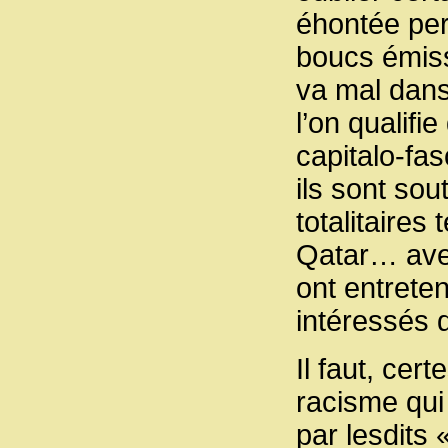
éhontée per
boucs émiss
va mal dans
l’on qualifi
capitalo-fa
ils sont so
totalitaires
Qatar… avec
ont entrete
intéressés 
Il faut, cer
racisme qui
par lesdits