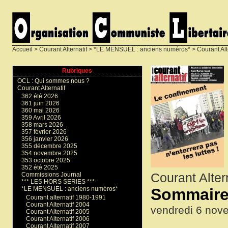
Accueil
>
Courant Alternatif
>
*LE MENSUEL : anciens numéros*
>
Courant Alt
Rubriques
OCL : Qui sommes nous ?
Courant Alternatif
362 été 2026
361 juin 2026
360 mai 2026
359 Avril 2026
358 mars 2026
357 février 2026
356 janvier 2026
355 décembre 2025
354 novembre 2025
353 octobre 2025
352 été 2025
Courant Alte
Commissions Journal
*** LES HORS SERIES ***
Sommaire 
*LE MENSUEL : anciens numéros*
Courant alternatif 1980-1991
Courant Alternatif 2004
vendredi 6 nov
Courant Alternatif 2005
Courant Alternatif 2006
Courant Alternatif 2007