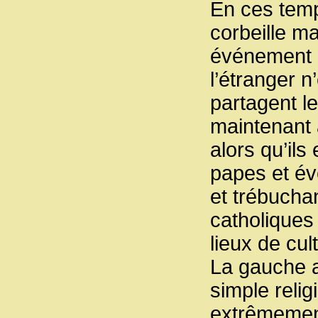
En ces temps
corbeille ma
événement q
l’étranger n
partagent l
maintenant à
alors qu’ils
papes et év
et trébuchan
catholiques 
lieux de cu
La gauche a
simple reli
extrêmement