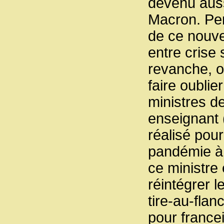
devenu auss
Macron. Per
de ce nouve
entre crise 
revanche, on
faire oublie
ministres d
enseignant 
réalisé pou
pandémie à l
ce ministre 
réintégrer l
tire-au-fla
pour francei