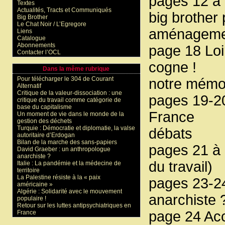
pages 12 à 
Textes
Actualités, Tracts et Communiqués
big brother
Big Brother
Le Chat Noir / L’Egregore
aménagement
Liens
Catalogue
Abonnements
page 18 Loir
Contacter l’OCL
cogne !
Dans la même rubrique
Pour télécharger le 304 de Courant
notre mémo
Alternatif
Critique de la valeur-dissociation : une
pages 19-20
critique du travail comme catégorie de
base du capitalisme
France
Un moment de vie dans le monde de la
gestion des déchets
Turquie : Démocratie et diplomatie, la valse
débats
autoritaire d’Erdogan
Bilan de la marche des sans-papiers
pages 21 à 2
David Graeber : un anthropologue
anarchiste ?
du travail)
Italie : La pandémie et la médecine de
territoire
La Palestine résiste à la « paix
pages 23-2
américaine »
Algérie : Solidarité avec le mouvement
anarchiste 
populaire !
Retour sur les luttes antipsychiatriques en
page 24 Accu
France