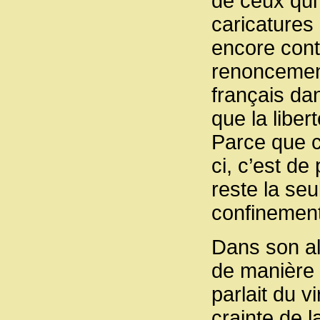
de ceux qui
caricatures 
encore contr
renoncement
français da
que la liber
Parce que c
ci, c’est de
reste la seu
confinement
Dans son al
de manière 
parlait du v
crainte de l