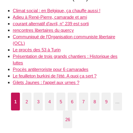
Climat social : en Belgique, ça chauffe aussi !
Adieu à René-Pierre, camarade et ami
courant alternatif d’avril, n° 239 est sorti
rencontres libertaires du quercy
Communiqué de l’Organisation communiste libertaire
(OCL)
Le procès des 53 à Turin
Présentation de trois grands chantiers : Historique des
luttes
Procès antiterroriste pour 6 camarades
Le feuilleton burkini de l’été. A quoi ça sert ?
Gilets Jaunes : l’appel aux urnes ?
1
2
3
4
5
6
7
8
9
…
26