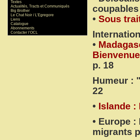
Textes
coupables 
Actualités, Tracts et Communiqués
Big Brother
Le Chat Noir / L’Egregore
•
Sous tra
Liens
Catalogue
Abonnements
Internation
Contacter l’OCL
•
Madagasc
Bienvenue 
p. 18
Humeur : "
22
•
Islande : 
• Europe :
migrants p