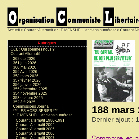
Accueil
>
Courant Alternatif
>
*LE MENSUEL : anciens numéros*
>
Courant Alt
Rubriques
OCL : Qui sommes nous ?
Courant Alternatif
362 été 2026
361 juin 2026
360 mai 2026
359 Avril 2026
358 mars 2026
357 février 2026
356 janvier 2026
355 décembre 2025
354 novembre 2025
353 octobre 2025
352 été 2025
188 mars
Commissions Journal
*** LES HORS SERIES ***
*LE MENSUEL : anciens numéros*
Dernier ajout : 1
Courant alternatif 1980-1991
Courant Alternatif 2004
Courant Alternatif 2005
Courant Alternatif 2006
Courant Alternatif 2007