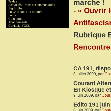
marche !
Textes
Actualités, Tracts et Communiqués
-
« Ouvrir 
Big Brother
Le Chat Noir / L’Egregore
Liens
Catalogue
Antifascis
Abonnements
Contacter l’OCL
Rubrique B
Rencontres
CA 191, dispon
8 juillet 2009, par
Cou
Courant Alter
En Kiosque et
9 juin 2009, par
Coura
Edito 191 juin
8 juin 2009, par
Coura