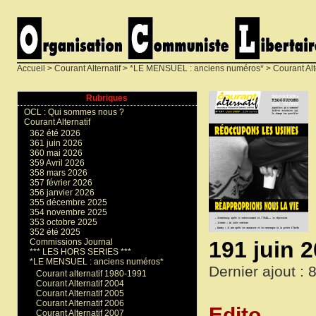
Accueil
>
Courant Alternatif
>
*LE MENSUEL : anciens numéros*
>
Courant Alt
Rubriques
OCL : Qui sommes nous ?
Courant Alternatif
362 été 2026
361 juin 2026
360 mai 2026
359 Avril 2026
358 mars 2026
357 février 2026
356 janvier 2026
355 décembre 2025
354 novembre 2025
353 octobre 2025
352 été 2025
191 juin 
Commissions Journal
*** LES HORS SERIES ***
*LE MENSUEL : anciens numéros*
Dernier ajout : 8
Courant alternatif 1980-1991
Courant Alternatif 2004
Courant Alternatif 2005
Courant Alternatif 2006
Edito
Courant Alternatif 2007