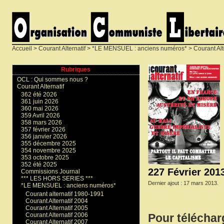
Accueil
>
Courant Alternatif
>
*LE MENSUEL : anciens numéros*
>
Courant Alt
Rubriques
OCL : Qui sommes nous ?
Courant Alternatif
362 été 2026
361 juin 2026
360 mai 2026
359 Avril 2026
358 mars 2026
357 février 2026
356 janvier 2026
355 décembre 2025
354 novembre 2025
353 octobre 2025
352 été 2025
227 Février 201
Commissions Journal
*** LES HORS SERIES ***
Dernier ajout : 17 mars 2013.
*LE MENSUEL : anciens numéros*
Courant alternatif 1980-1991
Courant Alternatif 2004
Courant Alternatif 2005
Courant Alternatif 2006
Pour téléchar
Courant Alternatif 2007