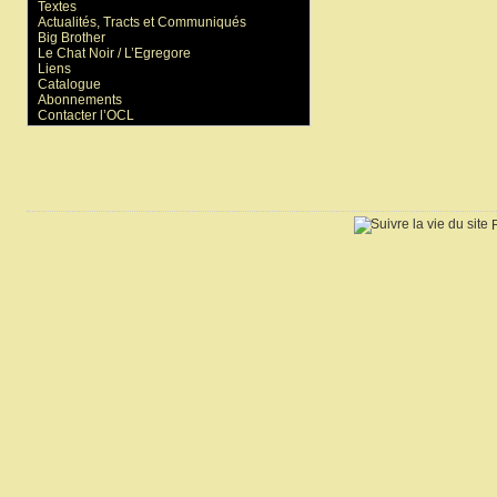
Textes
Actualités, Tracts et Communiqués
Big Brother
Le Chat Noir / L’Egregore
Liens
Catalogue
Abonnements
Contacter l’OCL
R