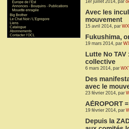
1er juillet 2014, par
o
Europe de l’Est
Annonces - Bouquins - Publications
Mouette enragée
Avec les incul
Big Brother
mouvement
Le Chat Noir / L’Egregore
Liens
15 avril 2014, par
WX
Catalogue
Abonnements
Contacter l’OCL
Fukushima, on
19 mars 2014, par
W
Lutte No TAV :
collective
6 mars 2014, par
WX
Des manifesta
avec le mouv
23 février 2014, par
AÉROPORT = 
19 février 2014, par
Depuis la ZAD
aux comités 