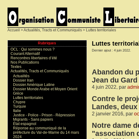
Accueil
>
Actualités, Tracts et Communiqués
> Luttes territoriales
Luttes territoria
Rubriques
OCL : Qui sommes nous ?
Dernier ajout : 4 juin 2022.
Courant Alternatif
Rencontres libertaires d’été
Nos Publications
Textes
Abandon du pro
Actualités, Tracts et Communiqués
Actualités
Jean du Gard 
Dossier Iran
Dossier Amérique Latine
4 juin 2022, par
admi
Dossier Monde Arabe et Moyen Orient
Grèce
Contre le pro
Luttes territoriales
Chypre
Landes, deux v
Turquie
Italie
2 janvier 2016, par
oc
Justice - Police - Prison - Répression
Migrants - Sans papiers
Notre dame des
État espagnol
Réponse au communiqué de la
"association 
préfecture du Val-de-Marne du 14 mars
2024