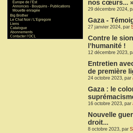
nos cœurs... 
Europe de l’Est
Annonces - Bouquins - Publications
29 décembre 2024, p
Mouette enragée
Big Brother
Gaza - Témoig
Le Chat Noir / L’Egregore
Liens
27 janvier 2024, par
Catalogue
Abonnements
Contacter l’OCL
Contre le sio
l’humanité !
12 décembre 2023, p
Entretien ave
de première l
24 octobre 2023, par
Gaza : le colo
suprémacisme 
16 octobre 2023, par
Nouvelle guer
droit...
8 octobre 2023, par
S