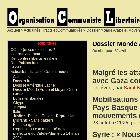
Accueil
>
Actualités, Tracts et Communiqués
> Dossier Monde Arabe et Moyen
Dossier Monde 
Rubriques
OCL : Qui sommes nous ?
Dernier ajout : 30 avril.
Courant Alternatif
Rencontres libertaires d’été
Nos Publications
Textes
Malgré les att
Actualités, Tracts et Communiqués
Actualités
avec Gaza co
Dossier Iran
Dossier Amérique Latine
14 février, par
Saint-
Dossier Monde Arabe et Moyen Orient
Grèce
Mobilisations 
Luttes territoriales
Chypre
Pays Basque 
Turquie
Italie
mouvements d
Justice - Police - Prison - Répression
Migrants - Sans papiers
28 octobre 2025, par
État espagnol
Réponse au communiqué de la
Syrie : « No
préfecture du Val-de-Marne du 14 mars
2024