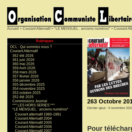
Accueil
>
Courant Alternatif
>
*LE MENSUEL : anciens numéros*
>
Courant Alt
Rubriques
OCL : Qui sommes nous ?
Courant Alternatif
362 été 2026
361 juin 2026
360 mai 2026
359 Avril 2026
358 mars 2026
357 février 2026
356 janvier 2026
355 décembre 2025
354 novembre 2025
353 octobre 2025
352 été 2025
263 Octobre 20
Commissions Journal
*** LES HORS SERIES ***
Dernier ajout : 4 novembre 201
*LE MENSUEL : anciens numéros*
Courant alternatif 1980-1991
Courant Alternatif 2004
Courant Alternatif 2005
Courant Alternatif 2006
Pour téléchar
Courant Alternatif 2007