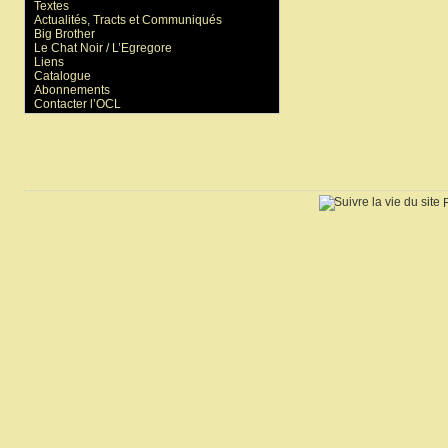
Textes
Actualités, Tracts et Communiqués
Big Brother
Le Chat Noir / L’Egregore
Liens
Catalogue
Abonnements
Contacter l’OCL
R