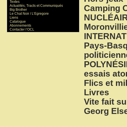
Textes
Camping 
Actualités, Tracts et Communiqués
Big Brother
Le Chat Noir / L’Egregore
NUCLÉAI
Liens
Catalogue
Moronvilli
Abonnements
Contacter l’OCL
INTERNAT
Pays-Basqu
politicien
POLYNÉSIE 
essais at
Flics et mi
Livres
Vite fait su
Georg Else