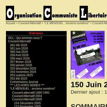
Accueil
>
Courant Alternatif
>
*LE MENSUEL : anciens numéros*
>
Courant Alt
Rubriques
OCL : Qui sommes nous ?
Courant Alternatif
362 été 2026
361 juin 2026
360 mai 2026
359 Avril 2026
358 mars 2026
357 février 2026
356 janvier 2026
355 décembre 2025
354 novembre 2025
353 octobre 2025
352 été 2025
150 Juin 
Commissions Journal
*** LES HORS SERIES ***
*LE MENSUEL : anciens numéros*
Dernier ajout : 
Courant alternatif 1980-1991
Courant Alternatif 2004
Courant Alternatif 2005
154 Décembre 2005
SOMMAIR
153 Novembre 2005