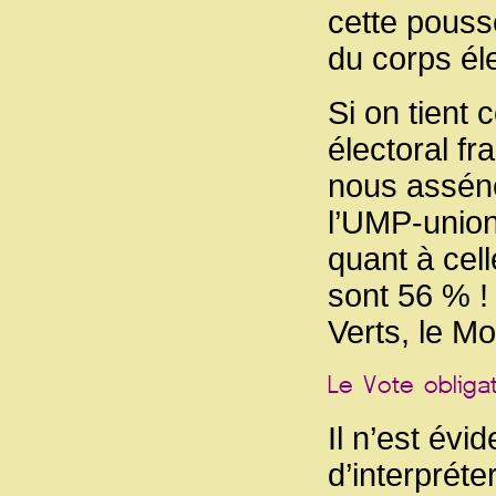
cette pouss
du corps éle
Si on tient
électoral fr
nous asséne
l’UMP-union
quant à cell
sont 56 % !
Verts, le Mo
Il n’est év
d’interprét