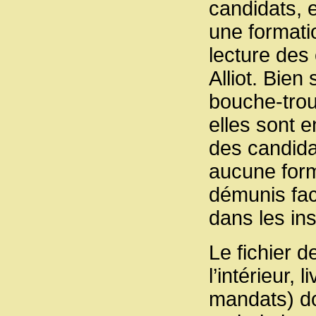
candidats, e
une formatio
lecture des
Alliot. Bien
bouche-trou
elles sont e
des candida
aucune form
démunis fa
dans les in
Le fichier d
l’intérieur,
mandats) don