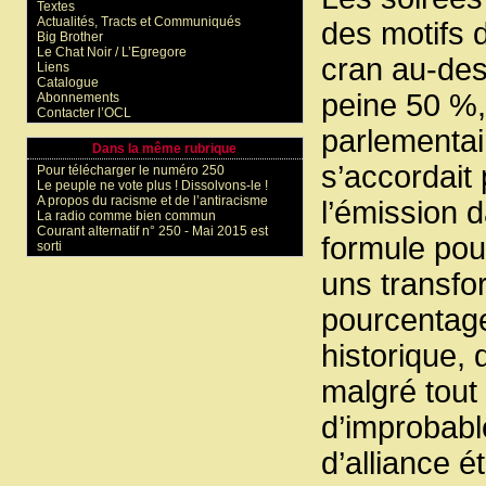
Textes
Actualités, Tracts et Communiqués
des motifs 
Big Brother
Le Chat Noir / L’Egregore
cran au-des
Liens
Catalogue
peine 50 %,
Abonnements
Contacter l’OCL
parlementai
Dans la même rubrique
s’accordait
Pour télécharger le numéro 250
Le peuple ne vote plus ! Dissolvons-le !
A propos du racisme et de l’antiracisme
l’émission d
La radio comme bien commun
Courant alternatif n° 250 - Mai 2015 est
formule pour
sorti
uns transfor
pourcentage
historique, 
malgré tout
d’improbabl
d’alliance é