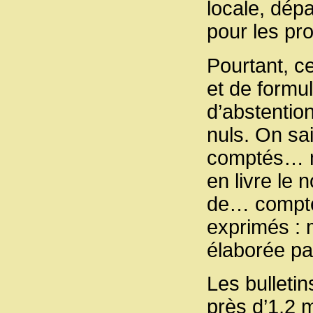
locale, dép
pour les pr
Pourtant, c
et de formu
d’abstention
nuls. On sa
comptés… ma
en livre le
de… compte 
exprimés : 
élaborée pa
Les bulletin
près d’1,2 m