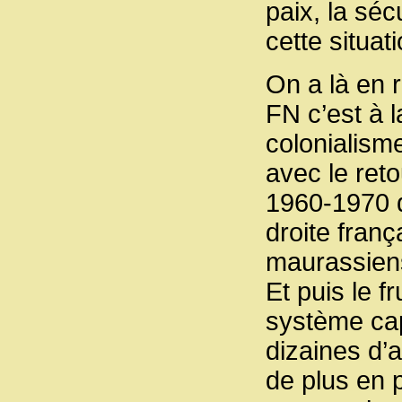
paix, la séc
cette situati
On a là en 
FN c’est à l
colonialisme
avec le ret
1960-1970 de
droite franç
maurassiens 
Et puis le f
système cap
dizaines d’
de plus en p