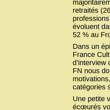
majoritair
retraités (2
professions
évoluent da
52 % au Fro
Dans un épi
France Cult
d’interview
FN nous don
motivations
catégories 
Une petite 
écœurés voi