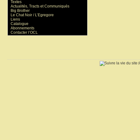
Textes
Actualités, Tracts et Communiqués
Big Brother
Le Chat Noir / L’Egregore
Liens
Catalogue
Abonnements
Contacter l’OCL
R