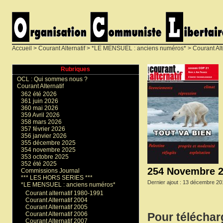
Accueil
>
Courant Alternatif
>
*LE MENSUEL : anciens numéros*
>
Courant Alt
Rubriques
OCL : Qui sommes nous ?
Courant Alternatif
362 été 2026
361 juin 2026
360 mai 2026
359 Avril 2026
358 mars 2026
357 février 2026
356 janvier 2026
355 décembre 2025
354 novembre 2025
353 octobre 2025
352 été 2025
254 Novembre 
Commissions Journal
*** LES HORS SERIES ***
Dernier ajout : 13 décembre 20
*LE MENSUEL : anciens numéros*
Courant alternatif 1980-1991
Courant Alternatif 2004
Courant Alternatif 2005
Courant Alternatif 2006
Pour téléchar
Courant Alternatif 2007