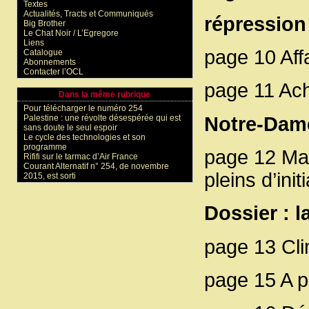
Textes
Actualités, Tracts et Communiqués
répression
Big Brother
Le Chat Noir / L’Egregore
Liens
page 10 Aff
Catalogue
Abonnements
Contacter l’OCL
page 11 Ach
Dans la même rubrique
Pour télécharger le numéro 254
Notre-Dam
Palestine : une révolte désespérée qui est
sans doute le seul espoir
Le cycle des technologies et son
programme
page 12 Mal
Rififi sur le tarmac d’Air France
Courant Alternatif n° 254, de novembre
pleins d’init
2015, est sorti
Dossier : 
page 13 Cli
page 15 A 