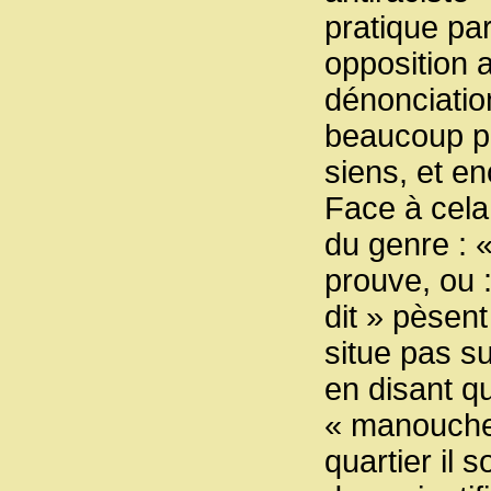
pratique par
opposition 
dénonciati
beaucoup plu
siens, et e
Face à cela,
du genre : «
prouve, ou 
dit » pèsen
situe pas su
en disant qu
« manouches
quartier il 