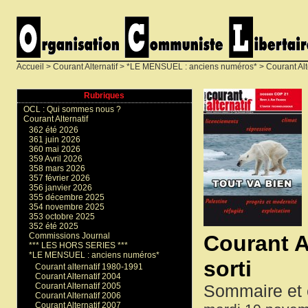
Accueil
>
Courant Alternatif
>
*LE MENSUEL : anciens numéros*
>
Courant Alt
Rubriques
OCL : Qui sommes nous ?
Courant Alternatif
362 été 2026
361 juin 2026
360 mai 2026
359 Avril 2026
358 mars 2026
357 février 2026
356 janvier 2026
355 décembre 2025
354 novembre 2025
353 octobre 2025
352 été 2025
Courant A
Commissions Journal
*** LES HORS SERIES ***
*LE MENSUEL : anciens numéros*
sorti
Courant alternatif 1980-1991
Courant Alternatif 2004
Courant Alternatif 2005
Sommaire et 
Courant Alternatif 2006
Courant Alternatif 2007