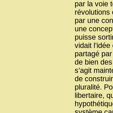
par la voie 
révolutions 
par une conc
une concept
puisse sorti
vidait l’id
partagé par
de bien des 
s’agit main
de construi
pluralité. 
libertaire, 
hypothétique
système cap