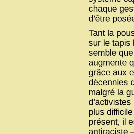
chaque gest
d’être posé
Tant la pou
sur le tapi
semble que c
augmente qu
grâce aux e
décennies q
malgré la gu
d’activistes 
plus diffici
présent, il 
antiraciste 