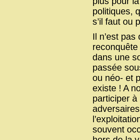
plus pour l
politiques, 
s’il faut ou
Il n’est pas
reconquête d
dans une so
passée sous
ou néo- et p
existe ! A n
participer 
adversaires 
l’exploitati
souvent occ
hors de la 