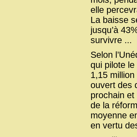
elle percev
La baisse se
jusqu’à 43%.
survivre ...
Selon l’Unéd
qui pilote 
1,15 millio
ouvert des d
prochain et 
de la réform
moyenne en 
en vertu de