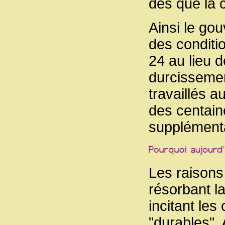
dès que la 
Ainsi le go
des conditio
24 au lieu d
durcissemen
travaillés 
des centain
supplémenta
Les raisons 
résorbant la
incitant le
"durables". 