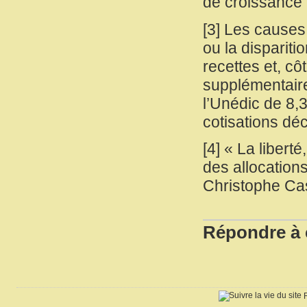
de croissance
[
3
]
Les causes d
ou la disparit
recettes et, c
supplémentaire
l’Unédic de 8,3
cotisations dé
[
4
]
« La liberté
des allocation
Christophe Cas
Répondre à c
R