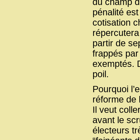
du champ d’a
pénalité es
cotisation 
répercutera
partir de se
frappés par
exemptés. D
poil.
Pourquoi l’
réforme de
Il veut coll
avant le scr
électeurs tr