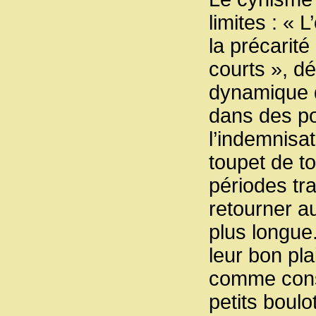
limites : « L
la précarité
courts », déc
dynamique d
dans des po
l’indemnisa
toupet de t
périodes tr
retourner a
plus longue
leur bon pla
comme consé
petits boul