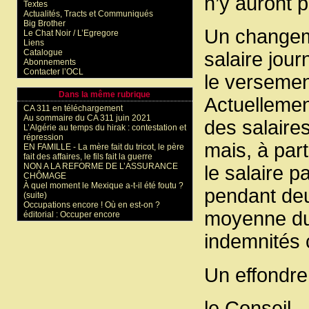
n’y auront 
Textes
Actualités, Tracts et Communiqués
Big Brother
Un changeme
Le Chat Noir / L’Egregore
Liens
Catalogue
salaire jour
Abonnements
Contacter l’OCL
le versemen
Dans la même rubrique
Actuellemen
CA 311 en téléchargement
Au sommaire du CA 311 juin 2021
des salaires
L’Algérie au temps du hirak : contestation et
répression
mais, à parti
EN FAMILLE - La mère fait du tricot, le père
fait des affaires, le fils fait la guerre
NON A LA REFORME DE L’ASSURANCE
le salaire p
CHÔMAGE
À quel moment le Mexique a-t-il été foutu ?
pendant deu
(suite)
Occupations encore ! Où en est-on ?
moyenne du 
éditorial : Occuper encore
indemnités
Un effondre
le Conseil