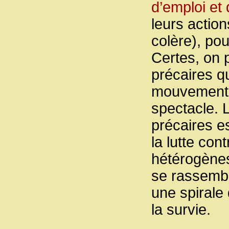
d’emploi et
leurs actio
colère), pou
Certes, on 
précaires q
mouvement e
spectacle. 
précaires es
la lutte con
hétérogènes,
se rassemble
une spirale 
la survie.