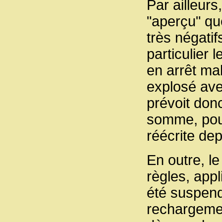
Par ailleurs
"aperçu" qu
très négatif
particulier 
en arrêt ma
explosé ave
prévoit don
somme, pour
réécrite dep
En outre, l
règles, app
été suspend
rechargemen