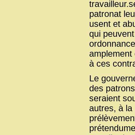
travailleur.
patronat le
usent et ab
qui peuvent 
ordonnances 
amplement co
à ces contr
Le gouverne
des patrons
seraient so
autres, à la
prélèvement
prétendumen