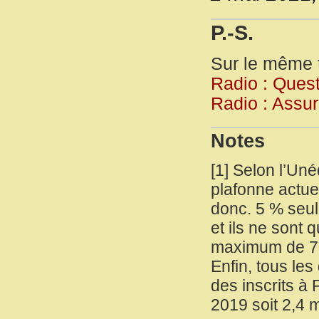
P.-S.
Sur le même t
Radio : Ques
Radio : Ass
Notes
[
1
]
Selon l’Uné
plafonne actue
donc. 5 % seul
et ils ne sont
maximum de 70
Enfin, tous le
des inscrits à
2019 soit 2,4 m