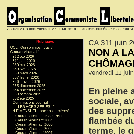
Accueil
>
Courant Alternatif
>
*LE MENSUEL : anciens numéros*
>
Courant Alt
CA 311 juin 
Rubriques
OCL : Qui sommes nous ?
NON A L
Courant Alternatif
362 été 2026
CHÔMAG
361 juin 2026
360 mai 2026
359 Avril 2026
vendredi 11 jui
358 mars 2026
357 février 2026
356 janvier 2026
355 décembre 2025
En pleine a
354 novembre 2025
353 octobre 2025
sociale, a
352 été 2025
Commissions Journal
*** LES HORS SERIES ***
des suppre
*LE MENSUEL : anciens numéros*
Courant alternatif 1980-1991
flambée du
Courant Alternatif 2004
Courant Alternatif 2005
terme, le 
Courant Alternatif 2006
Courant Alternatif 2007