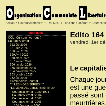
Accueil
>
Courant Alternatif
>
*LE MENSUEL : anciens numéros*
>
Courant Alt
Edito 16
Rubriques
OCL : Qui sommes nous ?
vendredi 1er d
Courant Alternatif
362 été 2026
361 juin 2026
360 mai 2026
359 Avril 2026
358 mars 2026
357 février 2026
356 janvier 2026
Le capital
355 décembre 2025
354 novembre 2025
353 octobre 2025
Chaque jour
352 été 2025
Commissions Journal
*** LES HORS SERIES ***
est une guer
*LE MENSUEL : anciens numéros*
Courant alternatif 1980-1991
passé sont 
Courant Alternatif 2004
Courant Alternatif 2005
meurtrières
Courant Alternatif 2006
164 Decembre 2006