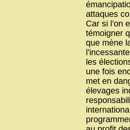
émancipation
attaques con
Car si l’on 
témoigner qu
que mène la
l’incessante
les élection
une fois enc
met en dange
élevages ind
responsabil
internationa
programment
au profit d