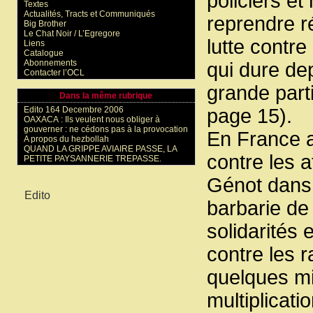
policiers et
Textes
Actualités, Tracts et Communiqués
reprendre ré
Big Brother
Le Chat Noir / L’Egregore
lutte contre
Liens
Catalogue
Abonnements
qui dure dep
Contacter l’OCL
grande parti
Dans la même rubrique
Edito 164 Decembre 2006
page 15).
OAXACA : Ils veulent nous obliger à
gouverner : ne cédons pas à la provocation
En France au
A propos du hezbollah
QUAND LA GRIPPE AVIAIRE PASSE, LA
contre les 
PETITE PAYSANNERIE TREPASSE.
Génot dans 
Mots-clés
Edito
barbarie de
solidarités
contre les r
quelques mi
multiplicati