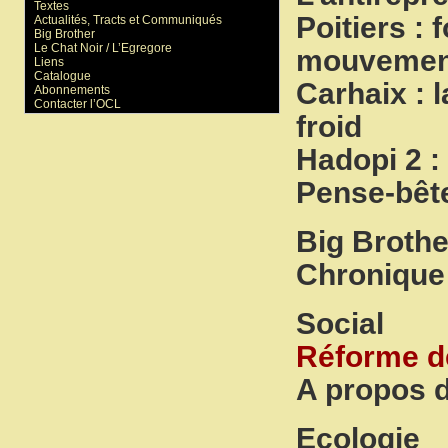
Textes
Poitiers :
Actualités, Tracts et Communiqués
Big Brother
Le Chat Noir / L’Egregore
mouvemen
Liens
Catalogue
Carhaix : 
Abonnements
Contacter l’OCL
froid
Hadopi 2 : 
Pense-bête
Big Brothe
Chronique 
Social
Réforme de
A propos 
Ecologie