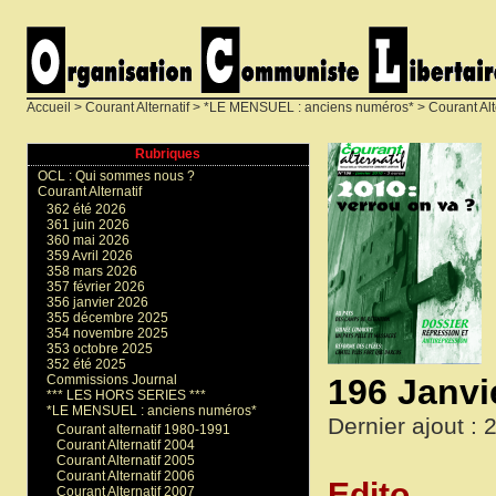
Accueil
>
Courant Alternatif
>
*LE MENSUEL : anciens numéros*
>
Courant Alt
Rubriques
OCL : Qui sommes nous ?
Courant Alternatif
362 été 2026
361 juin 2026
360 mai 2026
359 Avril 2026
358 mars 2026
357 février 2026
356 janvier 2026
355 décembre 2025
354 novembre 2025
353 octobre 2025
352 été 2025
196 Janvi
Commissions Journal
*** LES HORS SERIES ***
*LE MENSUEL : anciens numéros*
Dernier ajout : 2
Courant alternatif 1980-1991
Courant Alternatif 2004
Courant Alternatif 2005
Courant Alternatif 2006
Edito
Courant Alternatif 2007