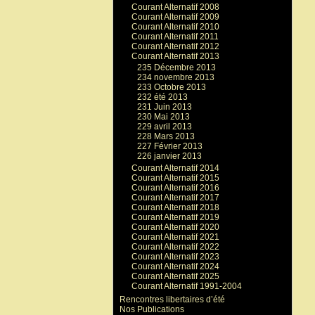
Courant Alternatif 2008
Courant Alternatif 2009
Courant Alternatif 2010
Courant Alternatif 2011
Courant Alternatif 2012
Courant Alternatif 2013
235 Décembre 2013
234 novembre 2013
233 Octobre 2013
232 été 2013
231 Juin 2013
230 Mai 2013
229 avril 2013
228 Mars 2013
227 Février 2013
226 janvier 2013
Courant Alternatif 2014
Courant Alternatif 2015
Courant Alternatif 2016
Courant Alternatif 2017
Courant Alternatif 2018
Courant Alternatif 2019
Courant Alternatif 2020
Courant Alternatif 2021
Courant Alternatif 2022
Courant Alternatif 2023
Courant Alternatif 2024
Courant Alternatif 2025
Courant Alternatif 1991-2004
Rencontres libertaires d’été
Nos Publications