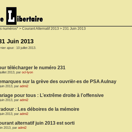
s numéros*
>
Courant Alternatif 2013
> 231 Juin 2013
31 Juin 2013
nier ajout : 10 juillet 2013.
ur télécharger le numéro 231
juillet 2013, par
ocl-lyon
emarques sur la grève des ouvrièr-es de PSA Aulnay
juin 2013, par
admi2
riage pour tous : L’extrême droite à l’offensive
juin 2013, par
admi2
adour : Les déboires de la mémoire
juin 2013, par
admi2
urant alternatif juin 2013 est sorti
uin 2013, par
admi2