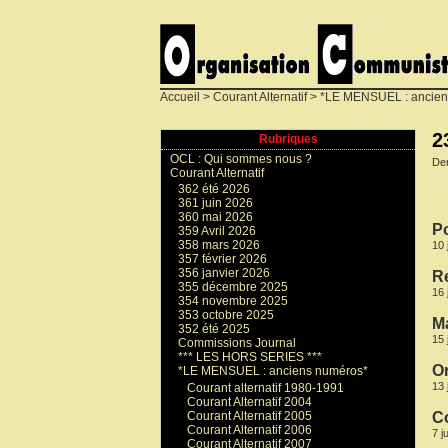
Accueil
>
Courant Alternatif
>
*LE MENSUEL : ancien
2
Rubriques
OCL : Qui sommes nous ?
Der
Courant Alternatif
362 été 2026
361 juin 2026
360 mai 2026
Po
359 Avril 2026
358 mars 2026
10 
357 février 2026
356 janvier 2026
R
355 décembre 2025
16 
354 novembre 2025
353 octobre 2025
Ma
352 été 2025
15 
Commissions Journal
*** LES HORS SERIES ***
Or
*LE MENSUEL : anciens numéros*
13 
Courant alternatif 1980-1991
Courant Alternatif 2004
Co
Courant Alternatif 2005
Courant Alternatif 2006
7 j
Courant Alternatif 2007