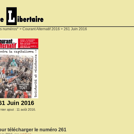
s numéros*
>
Courant Alternatif 2016
> 261 Juin 2016
61 Juin 2016
nier ajout : 11 août 2016.
ur télécharger le numéro 261