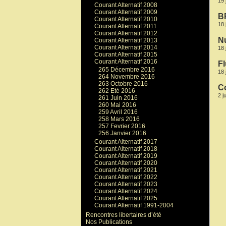
19 
Courant Alternatif 2008
Courant Alternatif 2009
B
Courant Alternatif 2010
18 
Courant Alternatif 2011
Courant Alternatif 2012
N
Courant Alternatif 2013
Courant Alternatif 2014
18 
Courant Alternatif 2015
Courant Alternatif 2016
Fl
265 Décembre 2016
18 
264 Novembre 2016
263 Octobre 2016
Co
262 Eté 2016
2 j
261 Juin 2016
260 Mai 2016
259 Avril 2016
258 Mars 2016
257 Fevrier 2016
256 Janvier 2016
Courant Alternatif 2017
Courant Alternatif 2018
Courant Alternatif 2019
Courant Alternatif 2020
Courant Alternatif 2021
Courant Alternatif 2022
Courant Alternatif 2023
Courant Alternatif 2024
Courant Alternatif 2025
Courant Alternatif 1991-2004
Rencontres libertaires d’été
Nos Publications