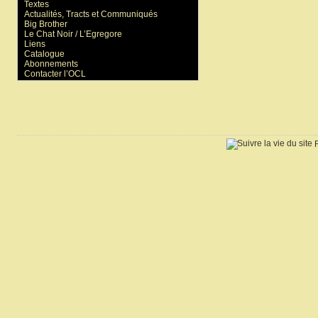
Textes
Actualités, Tracts et Communiqués
Big Brother
Le Chat Noir / L’Egregore
Liens
Catalogue
Abonnements
Contacter l’OCL
R