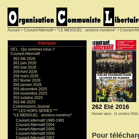
Accueil
>
Courant Alternatif
>
*LE MENSUEL : anciens numéros*
>
Courant Alt
Rubriques
OCL : Qui sommes nous ?
Courant Alternatif
362 été 2026
361 juin 2026
360 mai 2026
359 Avril 2026
358 mars 2026
357 février 2026
356 janvier 2026
355 décembre 2025
354 novembre 2025
353 octobre 2025
352 été 2025
262 Eté 2016
Commissions Journal
*** LES HORS SERIES ***
Dernier ajout : 11 octobre 2016.
*LE MENSUEL : anciens numéros*
Courant alternatif 1980-1991
Courant Alternatif 2004
Courant Alternatif 2005
Courant Alternatif 2006
Pour téléchar
Courant Alternatif 2007