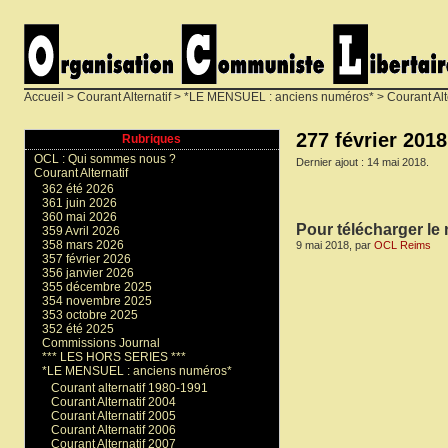
Accueil
>
Courant Alternatif
>
*LE MENSUEL : anciens numéros*
>
Courant Alt
277 février 2018
Rubriques
OCL : Qui sommes nous ?
Dernier ajout : 14 mai 2018.
Courant Alternatif
362 été 2026
361 juin 2026
360 mai 2026
Pour télécharger le 
359 Avril 2026
358 mars 2026
9 mai 2018, par
OCL Reims
357 février 2026
356 janvier 2026
355 décembre 2025
354 novembre 2025
353 octobre 2025
352 été 2025
Commissions Journal
*** LES HORS SERIES ***
*LE MENSUEL : anciens numéros*
Courant alternatif 1980-1991
Courant Alternatif 2004
Courant Alternatif 2005
Courant Alternatif 2006
Courant Alternatif 2007