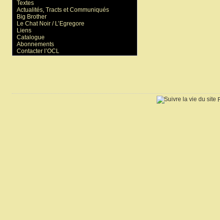
Textes
Actualités, Tracts et Communiqués
Big Brother
Le Chat Noir / L’Egregore
Liens
Catalogue
Abonnements
Contacter l’OCL
R