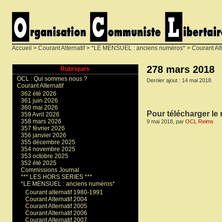
Accueil
>
Courant Alternatif
>
*LE MENSUEL : anciens numéros*
>
Courant Alt
278 mars 2018
Rubriques
OCL : Qui sommes nous ?
Dernier ajout : 14 mai 2018.
Courant Alternatif
362 été 2026
361 juin 2026
360 mai 2026
Pour télécharger le
359 Avril 2026
358 mars 2026
9 mai 2018, par
OCL Reims
357 février 2026
356 janvier 2026
355 décembre 2025
354 novembre 2025
353 octobre 2025
352 été 2025
Commissions Journal
*** LES HORS SERIES ***
*LE MENSUEL : anciens numéros*
Courant alternatif 1980-1991
Courant Alternatif 2004
Courant Alternatif 2005
Courant Alternatif 2006
Courant Alternatif 2007