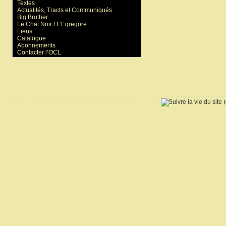
Textes
Actualités, Tracts et Communiqués
Big Brother
Le Chat Noir / L’Egregore
Liens
Catalogue
Abonnements
Contacter l’OCL
R