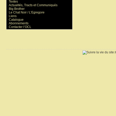
Textes
Actualités, Tracts et Communiqués
Big Brother
Le Chat Noir / L’Egregore
Liens
Catalogue
Abonnements
Contacter l’OCL
R