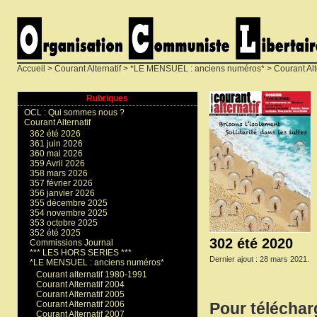
Accueil
>
Courant Alternatif
>
*LE MENSUEL : anciens numéros*
>
Courant Alt
Rubriques
OCL : Qui sommes nous ?
Courant Alternatif
362 été 2026
361 juin 2026
360 mai 2026
359 Avril 2026
358 mars 2026
357 février 2026
356 janvier 2026
355 décembre 2025
354 novembre 2025
353 octobre 2025
352 été 2025
302 été 2020
Commissions Journal
*** LES HORS SERIES ***
Dernier ajout : 28 mars 2021.
*LE MENSUEL : anciens numéros*
Courant alternatif 1980-1991
Courant Alternatif 2004
Courant Alternatif 2005
Courant Alternatif 2006
Pour téléchar
Courant Alternatif 2007