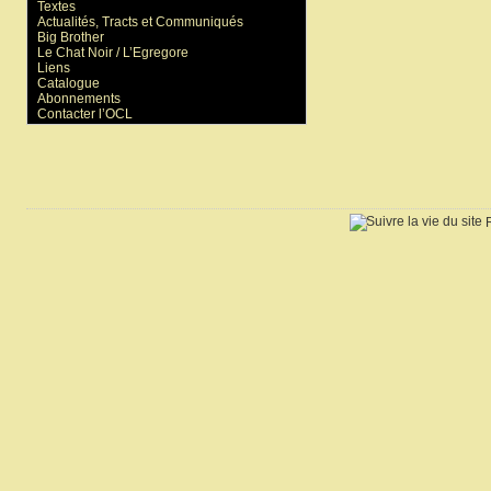
Textes
Actualités, Tracts et Communiqués
Big Brother
Le Chat Noir / L’Egregore
Liens
Catalogue
Abonnements
Contacter l’OCL
R