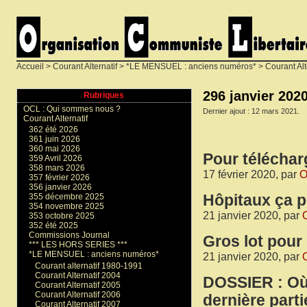
Accueil
>
Courant Alternatif
>
*LE MENSUEL : anciens numéros*
>
Courant Alt
296 janvier 202
Rubriques
OCL : Qui sommes nous ?
Dernier ajout : 12 mars 2021.
Courant Alternatif
362 été 2026
361 juin 2026
360 mai 2026
Pour téléchar
359 Avril 2026
358 mars 2026
17 février 2020, par
O
357 février 2026
356 janvier 2026
Hôpitaux ça pè
355 décembre 2025
354 novembre 2025
21 janvier 2020, par
353 octobre 2025
352 été 2025
Commissions Journal
Gros lot pour
*** LES HORS SERIES ***
*LE MENSUEL : anciens numéros*
21 janvier 2020, par
Courant alternatif 1980-1991
Courant Alternatif 2004
DOSSIER : Où 
Courant Alternatif 2005
Courant Alternatif 2006
dernière parti
Courant Alternatif 2007