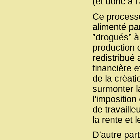
(et donc à l
Ce processu
alimenté pa
‟drogués” à 
production d
redistribué 
financière 
de la créati
surmonter l
l’imposition
de travaille
la rente et l
D’autre par