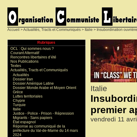
Accueil
>
Actualités, Tracts et Communiqués
>
Italie
> Insubordination ouvrière
Rubriques
OCL : Qui sommes nous ?
Courant Alternatif
Rencontres libertaires d’été
Nos Publications
Textes
Actualités, Tracts et Communiqués
Actualités
Dossier Iran
Dossier Amérique Latine
Italie
Dossier Monde Arabe et Moyen Orient
Grèce
Insubordi
Luttes territoriales
Chypre
Turquie
premier a
Italie
Justice - Police - Prison - Répression
vendredi 11 avr
Migrants - Sans papiers
État espagnol
Réponse au communiqué de la
préfecture du Val-de-Marne du 14 mars
2024