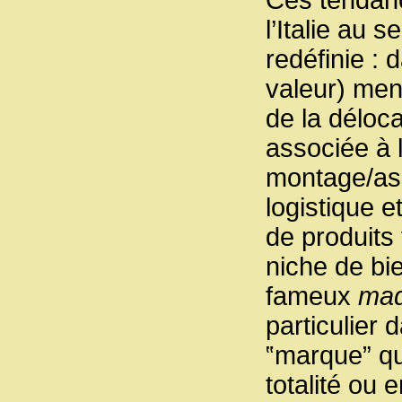
l’Italie au s
redéfinie : 
valeur) me
de la déloca
associée à 
montage/as
logistique 
de produits 
niche de bie
fameux
mad
particulier 
‟marque” qu
totalité ou 