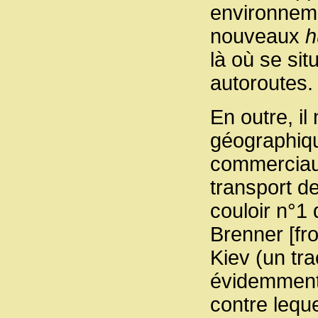
environneme
nouveaux
h
là où se sit
autoroutes.
En outre, il
géographique
commerciaux
transport de
couloir n°1 
Brenner [fro
Kiev (un tr
évidemment 
contre leque