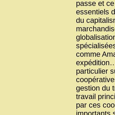
passe et ce
essentiels 
du capitali
marchandises
globalisatio
spécialisée
comme Amaz
expédition…
particulier 
coopérative
gestion du t
travail pri
par ces coo
importants s