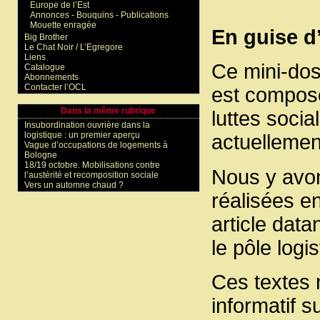
Europe de l’Est
Annonces - Bouquins - Publications
Mouette enragée
En guise d
Big Brother
Le Chat Noir / L’Egregore
Liens
Ce mini-doss
Catalogue
Abonnements
Contacter l’OCL
est composé
Dans la même rubrique
luttes socia
Insubordination ouvrière dans la
logistique : un premier aperçu
actuellement
Vague d’occupations de logements à
Bologne
18/19 octobre. Mobilisations contre
Nous y avon
l’austérité et recomposition sociale
Vers un automne chaud ?
réalisées en
article data
le pôle logi
Ces textes 
informatif s