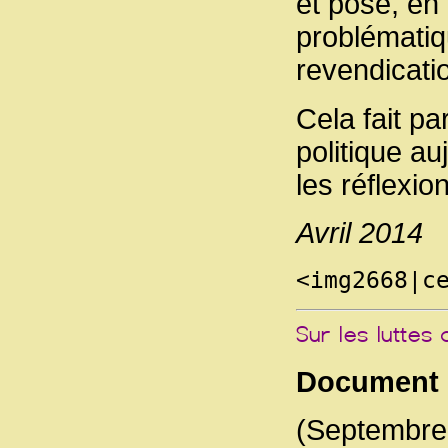
et pose, en 
problématiq
revendication
Cela fait pa
politique au
les réflexio
Avril 2014
<img2668|c
Document d
(Septembre