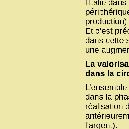
l’Italie dans
périphériqu
production)
Et c’est pr
dans cette 
une augmen
La valorisa
dans la ci
L’ensemble d
dans la phas
réalisation
antérieurem
l’argent).