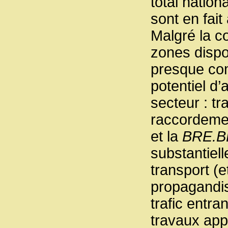
total nation
sont en fait
Malgré la c
zones dispo
presque com
potentiel d
secteur : t
raccordemen
et la
BRE.B
substantiel
transport (e
propagandis
trafic entr
travaux appo