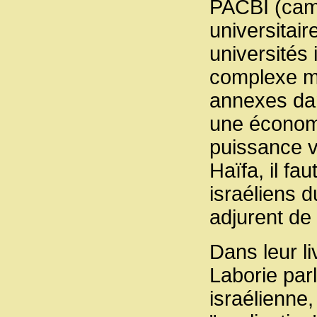
PACBI (camp
universitair
universités 
complexe mil
annexes dan
une économi
puissance vi
Haïfa, il fa
israéliens 
adjurent de 
Dans leur li
Laborie par
israélienne,