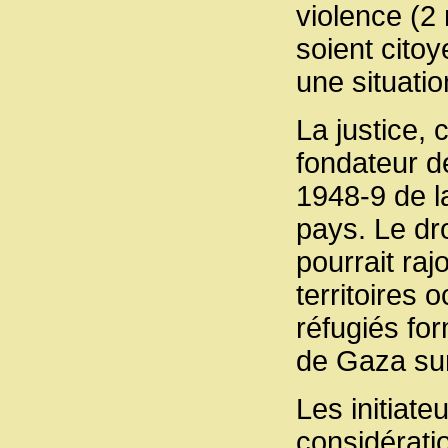
violence (2 
soient citoy
une situatio
La justice, 
fondateur de
1948-9 de l
pays. Le dro
pourrait raj
territoires
réfugiés fo
de Gaza su
Les initiat
considératio