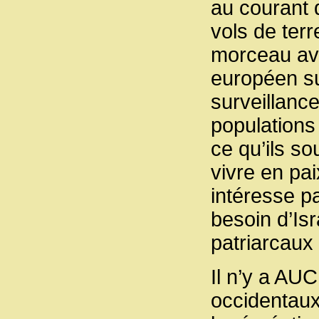
au courant 
vols de terr
morceau ava
européen su
surveillanc
populations
ce qu’ils so
vivre en pai
intéresse pa
besoin d’Is
patriarcaux
Il n’y a AUC
occidentaux 