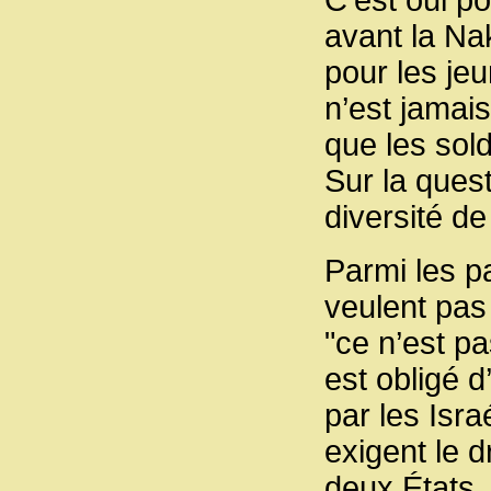
C’est oui p
avant la Nak
pour les je
n’est jamais
que les sold
Sur la quest
diversité d
Parmi les pa
veulent pas
"ce n’est p
est obligé d
par les Isra
exigent le d
deux États, 