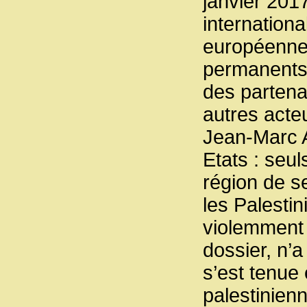
janvier 2017
internationa
européenne,
permanents 
des partena
autres acteu
Jean-Marc A
Etats : seul
région de se
les Palestin
violemment 
dossier, n’
s’est tenue 
palestinien