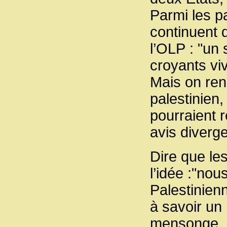
Parmi les pa
continuent d
l’OLP : "un 
croyants viv
Mais on ren
palestinien
pourraient r
avis diverge
Dire que le
l’idée :"no
Palestinien
à savoir un
mensonge. Il