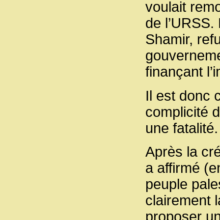
voulait remo
de l’URSS. 
Shamir, refu
gouvernemen
finançant l’
Il est donc 
complicité d
une fatalité.
Après la cr
a affirmé (e
peuple pales
clairement l
proposer un