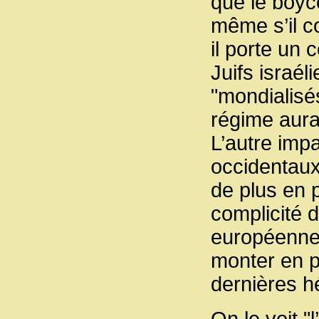
que le boyc
même s’il c
il porte un 
Juifs israél
"mondialisé
régime aura
L’autre imp
occidentaux
de plus en p
complicité 
européennes
monter en p
dernières hé
On le voit "l