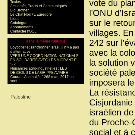
vote du plan
Textes
Actualités, Tracts et Communiqués
Big Brother
l’ONU d’Isra
Le Chat Noir / L’Egregore
Liens
sur le retou
Catalogue
Abonnements
villages. En
Contacter l’OCL
242 sur l’év
Dans la même rubrique
Boycotter et sanctionner Israel, il n’y a pas
avec la colo
d’alternative.
VERS UNE COORDINATION NATIONALE
EN SOLIDARITÉ AVEC LES MIGRANT-E-
la solution 
S ?
Nuisances agro-industrielles : LES
société pale
DESSOUS DE LA GRIPPE AVIAIRE
Courant Alternatif n° 268 mars 2017 est
imposera le 
sorti
La résistan
Mots-clés
Palestine
Cisjordanie 
israélien de
du Proche-Or
social et à 