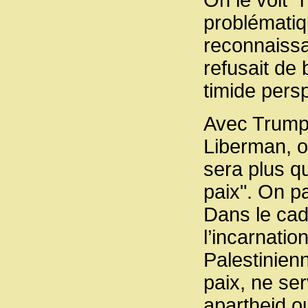
problématiq
reconnaissan
refusait de 
timide pers
Avec Trump 
Liberman, o
sera plus q
paix". On p
Dans le cadr
l’incarnatio
Palestinienn
paix, ne ser
apartheid o