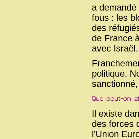
a demandé a
fous : les b
des réfugié
de France à 
avec Israël.
Franchement
politique. N
sanctionné,
Il existe da
des forces q
l’Union Eur