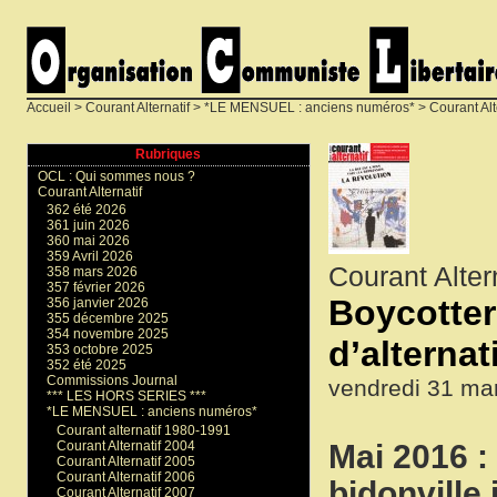
Accueil
>
Courant Alternatif
>
*LE MENSUEL : anciens numéros*
>
Courant Alt
Rubriques
OCL : Qui sommes nous ?
Courant Alternatif
362 été 2026
361 juin 2026
360 mai 2026
359 Avril 2026
Courant Alter
358 mars 2026
357 février 2026
Boycotter 
356 janvier 2026
355 décembre 2025
354 novembre 2025
d’alternat
353 octobre 2025
352 été 2025
Commissions Journal
vendredi 31 ma
*** LES HORS SERIES ***
*LE MENSUEL : anciens numéros*
Courant alternatif 1980-1991
Mai 2016 :
Courant Alternatif 2004
Courant Alternatif 2005
Courant Alternatif 2006
bidonville
Courant Alternatif 2007