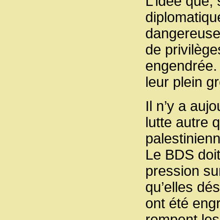
L’idée que,
diplomatiqu
dangereuse i
de privilège
engendrée. 
leur plein 
Il n’y a auj
lutte autre 
palestinien
Le BDS doit
pression sur
qu’elles dé
ont été eng
rompent les