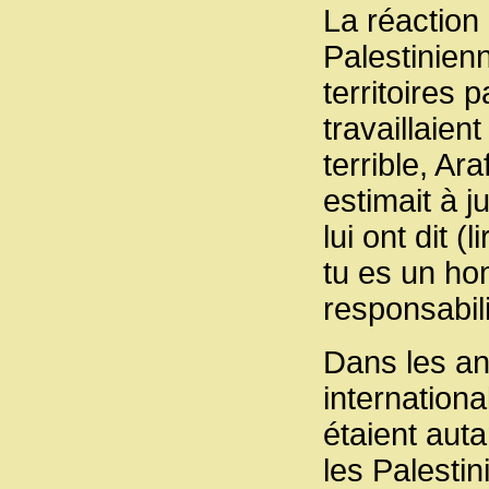
La réaction 
Palestinienn
territoires 
travaillaien
terrible, Ar
estimait à j
lui ont dit (
tu es un ho
responsabili
Dans les an
internationa
étaient aut
les Palestin