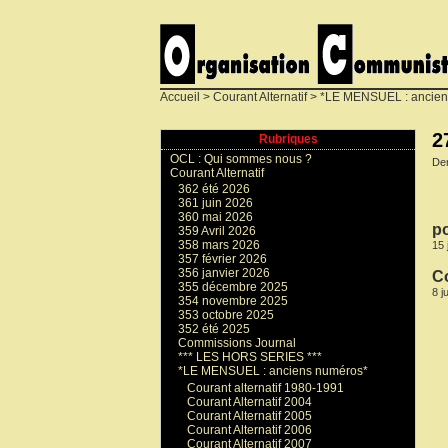
Accueil
>
Courant Alternatif
>
*LE MENSUEL : ancien
2
Rubriques
OCL : Qui sommes nous ?
Der
Courant Alternatif
362 été 2026
361 juin 2026
360 mai 2026
po
359 Avril 2026
358 mars 2026
15 
357 février 2026
356 janvier 2026
Co
355 décembre 2025
8 j
354 novembre 2025
353 octobre 2025
352 été 2025
Commissions Journal
*** LES HORS SERIES ***
*LE MENSUEL : anciens numéros*
Courant alternatif 1980-1991
Courant Alternatif 2004
Courant Alternatif 2005
Courant Alternatif 2006
Courant Alternatif 2007