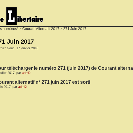
s numéros*
>
Courant Alternatif 2017
> 271 Juin 2017
71 Juin 2017
nier ajout : 17 janvier 2018.
ur télécharger le numéro 271 (juin 2017) de Courant alternat
juillet 2017, par
admi2
urant alternatif n° 271 juin 2017 est sorti
uin 2017, par
admi2