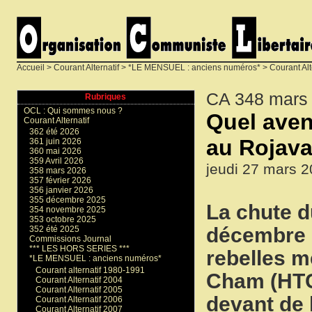
Accueil
>
Courant Alternatif
>
*LE MENSUEL : anciens numéros*
>
Courant Alt
CA 348 mars
Rubriques
OCL : Qui sommes nous ?
Quel aveni
Courant Alternatif
362 été 2026
au Rojava
361 juin 2026
360 mai 2026
359 Avril 2026
jeudi 27 mars 2
358 mars 2026
357 février 2026
356 janvier 2026
355 décembre 2025
La chute d
354 novembre 2025
353 octobre 2025
décembre 2
352 été 2025
Commissions Journal
*** LES HORS SERIES ***
rebelles m
*LE MENSUEL : anciens numéros*
Courant alternatif 1980-1991
Cham (HTC) 
Courant Alternatif 2004
Courant Alternatif 2005
devant de 
Courant Alternatif 2006
Courant Alternatif 2007