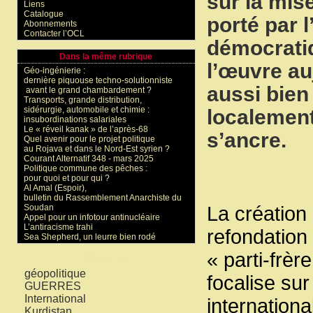
sur la mis
Liens
Catalogue
porté par 
Abonnements
Contacter l’OCL
démocratiq
Dans la même rubrique
l’œuvre au
Géo-ingénierie :
dernière piquouse techno-solutionniste
aussi bien
avant le grand chambardement ?
Transports, grande distribution,
sidérurgie, automobile et chimie :
localement
insubordinations salariales
Le « réveil kanak » de l’après-68
s’ancre.
Quel avenir pour le projet politique
au Rojava et dans le Nord-Est syrien ?
Courant Alternatif 348 - mars 2025
Politique commune des pêches :
pour quoi et pour qui ?
Al Amal (Espoir),
bulletin du Rassemblement Anarchiste du
Soudan
La création
Appel pour un infotour antinucléaire
L’antiracisme trahi
refondation 
Sea Shepherd, un leurre bien rodé
« parti-frèr
Mots-clés
géopolitique
focalise sur
GUERRES
International
internation
Kurdistan