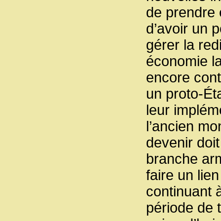
de prendre 
d’avoir un p
gérer la re
économie la
encore contr
un proto-Ét
leur implém
l’ancien mo
devenir doi
branche arm
faire un lie
continuant 
période de t