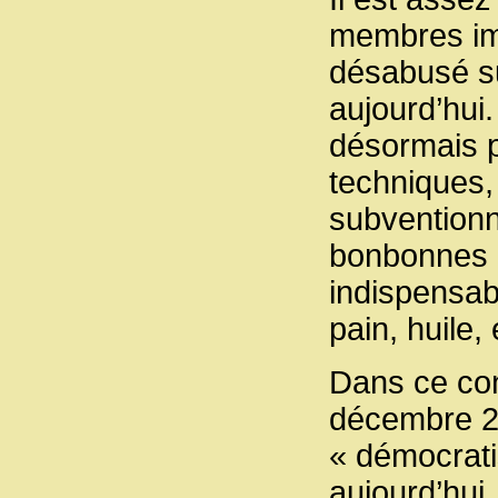
membres im
désabusé sur
aujourd’hui
désormais 
techniques, 
subventionn
bonbonnes 
indispensabl
pain, huile, 
Dans ce con
décembre 20
« démocratis
aujourd’hui.