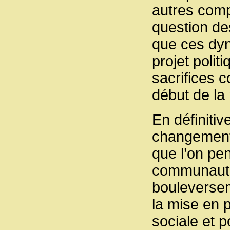
autres compo
question des
que ces dyn
projet polit
sacrifices 
début de la 
En définitiv
changements
que l’on pe
communautés
bouleversem
la mise en p
sociale et p