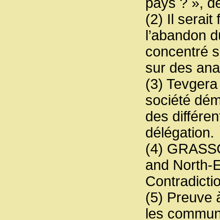
pays ? », d
(2) Il sera
l’abandon d
concentré s
sur des ana
(3) Tevger
société dém
des différe
délégation.
(4) GRASSO
and North-E
Contradicti
(5) Preuve à
les commune