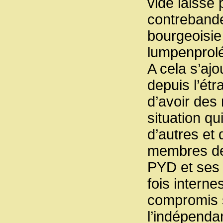
vide laissé
contrebande
bourgeoisie
lumpenprolé
A cela s’ajo
depuis l’étr
d’avoir des
situation q
d’autres et
membres des
PYD et ses 
fois interne
compromis s
l’indépenda