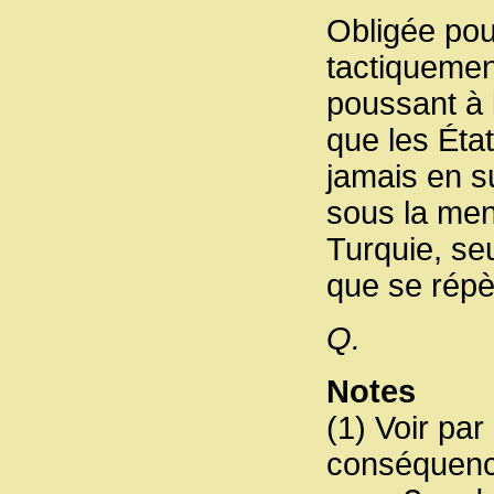
Obligée pou
tactiquemen
poussant à l
que les Éta
jamais en su
sous la men
Turquie, seu
que se répèt
Q.
Notes
(1) Voir par
conséquence