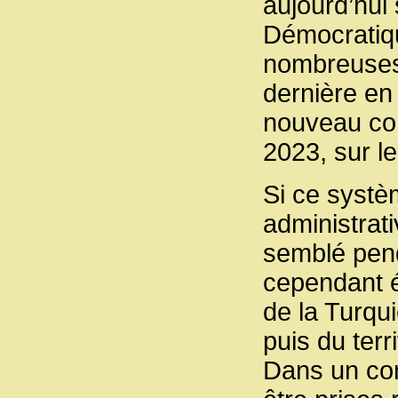
aujourd’hui
Démocratiq
nombreuses 
dernière en
nouveau con
2023, sur l
Si ce systèm
administrati
semblé penda
cependant é
de la Turqui
puis du terr
Dans un con