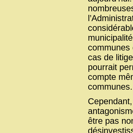
nombreuses 
l’Administr
considérabl
municipalité
communes ga
cas de liti
pourrait per
compte même
communes.
Cependant, 
antagonisme
être pas no
désinvestis