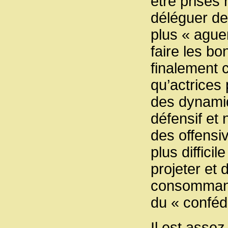
être prises
déléguer de
plus « ague
faire les b
finalement 
qu’actrices 
des dynamiq
défensif et 
des offensiv
plus diffici
projeter et
consommant 
du « conféd
Il est assez