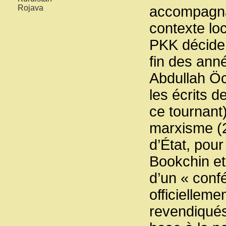
Rojava
accompagna
contexte loc
PKK décide d
fin des ann
Abdullah Öc
les écrits 
ce tournant)
marxisme (2
d’État, pour
Bookchin et 
d’un « conf
officielleme
revendiqués 