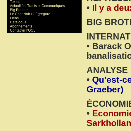
Textes
•
Il y a de
Actualités, Tracts et Communiqués
Big Brother
Le Chat Noir / L’Egregore
Liens
BIG BRO
Catalogue
Abonnements
Contacter l’OCL
INTERNAT
• Barack O
banalisati
ANALYSE
•
Qu’est-ce
Graeber)
ÉCONOMI
•
Economie
Sarkhollan