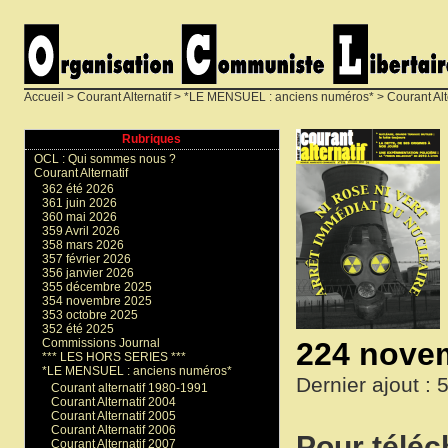
Accueil
>
Courant Alternatif
>
*LE MENSUEL : anciens numéros*
>
Courant Alt
Rubriques
OCL : Qui sommes nous ?
Courant Alternatif
362 été 2026
361 juin 2026
360 mai 2026
359 Avril 2026
358 mars 2026
357 février 2026
356 janvier 2026
355 décembre 2025
354 novembre 2025
353 octobre 2025
352 été 2025
224 nove
Commissions Journal
*** LES HORS SERIES ***
*LE MENSUEL : anciens numéros*
Dernier ajout :
Courant alternatif 1980-1991
Courant Alternatif 2004
Courant Alternatif 2005
Courant Alternatif 2006
Pour téléch
Courant Alternatif 2007