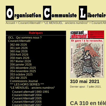
Accueil
>
Courant Alternatif
>
*LE MENSUEL : anciens numéros*
>
Courant Alt
Rubriques
OCL : Qui sommes nous ?
Courant Alternatif
362 été 2026
361 juin 2026
360 mai 2026
359 Avril 2026
358 mars 2026
357 février 2026
356 janvier 2026
355 décembre 2025
354 novembre 2025
353 octobre 2025
352 été 2025
310 mai 2021
Commissions Journal
*** LES HORS SERIES ***
Dernier ajout : 7 juillet 2021.
*LE MENSUEL : anciens numéros*
Courant alternatif 1980-1991
Courant Alternatif 2004
Courant Alternatif 2005
Courant Alternatif 2006
CA 310 en té
Courant Alternatif 2007