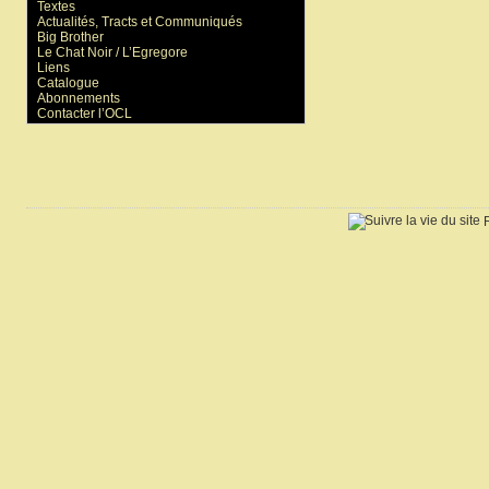
Textes
Actualités, Tracts et Communiqués
Big Brother
Le Chat Noir / L’Egregore
Liens
Catalogue
Abonnements
Contacter l’OCL
R